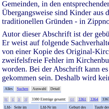
Gemeinden, in den entsprechende
Übergangsweise sind Kinder aus 
traditionellen Gründen - in Zippn
Autor dieser Abschrift ist der geb
Er weist auf folgende Sachverhalte
von einer Kopie des Original-Kirc
zweifelsfreie Fehler im Kirchenbuc
worden. Bei der Abschrift kann e
gekommen sein. Deshalb wird kein
Alles
Suchen
Auswahl
Detail
|<
<
>
>|
3380 Einträge gesamt:
<<
3361
3364
336
Lfd-
Seite im
Lfd-Nr im
Geburt des
Taufe de