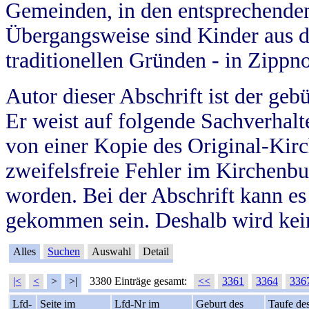
Gemeinden, in den entsprechende
Übergangsweise sind Kinder aus 
traditionellen Gründen - in Zippn
Autor dieser Abschrift ist der geb
Er weist auf folgende Sachverhalte
von einer Kopie des Original-Kirc
zweifelsfreie Fehler im Kirchenbuc
worden. Bei der Abschrift kann e
gekommen sein. Deshalb wird kein
Alles
Suchen
Auswahl
Detail
|<
<
>
>|
3380 Einträge gesamt:
<<
3361
3364
336
Lfd-
Seite im
Lfd-Nr im
Geburt des
Taufe de