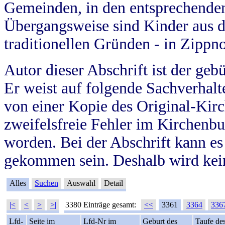
Gemeinden, in den entsprechende
Übergangsweise sind Kinder aus 
traditionellen Gründen - in Zippn
Autor dieser Abschrift ist der geb
Er weist auf folgende Sachverhalte
von einer Kopie des Original-Kirc
zweifelsfreie Fehler im Kirchenbuc
worden. Bei der Abschrift kann e
gekommen sein. Deshalb wird kein
Alles
Suchen
Auswahl
Detail
|<
<
>
>|
3380 Einträge gesamt:
<<
3361
3364
336
Lfd-
Seite im
Lfd-Nr im
Geburt des
Taufe de