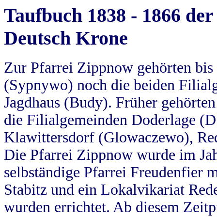
Taufbuch 1838 - 1866 der
Deutsch Krone
Zur Pfarrei Zippnow gehörten bi
(Sypnywo) noch die beiden Filial
Jagdhaus (Budy). Früher gehörten 
die Filialgemeinden Doderlage (D
Klawittersdorf (Glowaczewo), Red
Die Pfarrei Zippnow wurde im Jah
selbständige Pfarrei Freudenfier m
Stabitz und ein Lokalvikariat Red
wurden errichtet. Ab diesem Zeitp