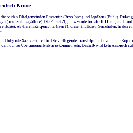
Deutsch Krone
ie beiden Filialgemeinden Briesenitz (Brzez`nica) und Jagdhaus (Budy). Früher g
yce) und Stabitz (Zdbice). Die Pfarrei Zippnow wurde im Jahr 1911 aufgeteilt und e
en errichtet. Ab diesem Zeitpunkt, müssen für diese ländlichen Gemeinden, in den
worden.
 auf folgende Sachverhalte hin: Die vorliegende Transkription ist von einer Kopie 
aber dennoch zu Übertragungsfehlern gekommen sein. Deshalb wird kein Anspruch auf 