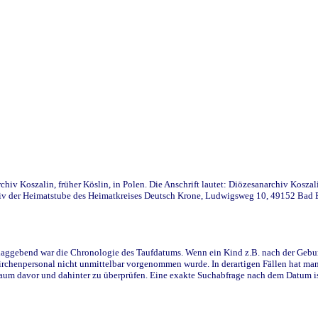
iv Koszalin, früher Köslin, in Polen. Die Anschrift lautet: Diözesanarchiv Koszal
v der Heimatstube des Heimatkreises Deutsch Krone, Ludwigsweg 10, 49152 Bad Ess
ggebend war die Chronologie des Taufdatums. Wenn ein Kind z.B. nach der Geburt 
rchenpersonal nicht unmittelbar vorgenommen wurde. In derartigen Fällen hat man d
raum davor und dahinter zu überprüfen. Eine exakte Suchabfrage nach dem Datum i