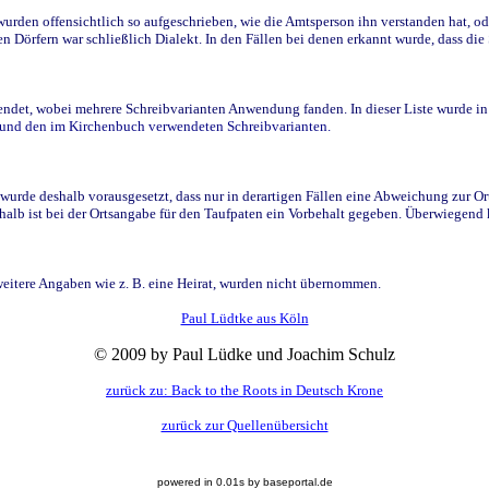
den offensichtlich so aufgeschrieben, wie die Amtsperson ihn verstanden hat, ode
n Dörfern war schließlich Dialekt. In den Fällen bei denen erkannt wurde, dass di
t, wobei mehrere Schreibvarianten Anwendung fanden. In dieser Liste wurde in de
n und den im Kirchenbuch verwendeten Schreibvarianten.
wurde deshalb vorausgesetzt, dass nur in derartigen Fällen eine Abweichung zur O
eshalb ist bei der Ortsangabe für den Taufpaten ein Vorbehalt gegeben. Überwiegen
weitere Angaben wie z. B. eine Heirat, wurden nicht übernommen.
Paul Lüdtke aus Köln
© 2009 by Paul Lüdke und Joachim Schulz
zurück zu: Back to the Roots in Deutsch Krone
zurück zur Quellenübersicht
powered in 0.01s by baseportal.de