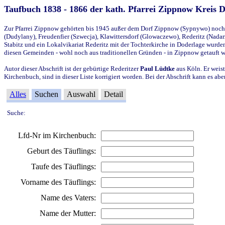
Taufbuch 1838 - 1866 der kath. Pfarrei Zippnow Kreis 
Zur Pfarrei Zippnow gehörten bis 1945 außer dem Dorf Zippnow (Sypnywo) noch d
(Dudylany), Freudenfier (Szwecja), Klawittersdorf (Glowaczewo), Rederitz (Nadarz
Stabitz und ein Lokalvikariat Rederitz mit der Tochterkirche in Doderlage wurd
diesen Gemeinden - wohl noch aus traditionellen Gründen - in Zippnow getauft 
Autor dieser Abschrift ist der gebürtige Rederitzer
Paul Lüdtke
aus Köln. Er weist
Kirchenbuch, sind in dieser Liste korrigiert worden. Bei der Abschrift kann es 
Alles
Suchen
Auswahl
Detail
Suche:
Lfd-Nr im Kirchenbuch:
Geburt des Täuflings:
Taufe des Täuflings:
Vorname des Täuflings:
Name des Vaters:
Name der Mutter: