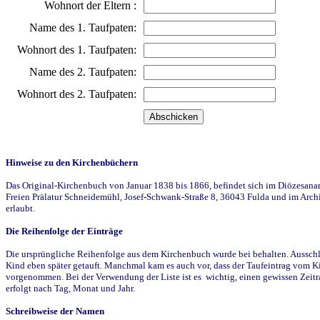
Wohnort der Eltern :
Name des 1. Taufpaten:
Wohnort des 1. Taufpaten:
Name des 2. Taufpaten:
Wohnort des 2. Taufpaten:
Hinweise zu den Kirchenbüchern
Das Original-Kirchenbuch von Januar 1838 bis 1866, befindet sich im Diözesanarch
Freien Prälatur Schneidemühl, Josef-Schwank-Straße 8, 36043 Fulda und im Archi
erlaubt.
Die Reihenfolge der Einträge
Die ursprüngliche Reihenfolge aus dem Kirchenbuch wurde bei behalten. Ausschla
Kind eben später getauft. Manchmal kam es auch vor, dass der Taufeintrag vom Ki
vorgenommen. Bei der Verwendung der Liste ist es wichtig, einen gewissen Zeit
erfolgt nach Tag, Monat und Jahr.
Schreibweise der Namen