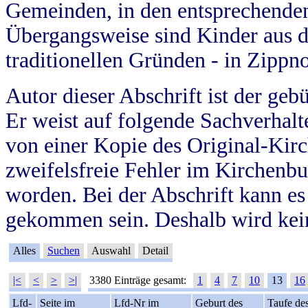
Gemeinden, in den entsprechende
Übergangsweise sind Kinder aus 
traditionellen Gründen - in Zippn
Autor dieser Abschrift ist der geb
Er weist auf folgende Sachverhalte
von einer Kopie des Original-Kirc
zweifelsfreie Fehler im Kirchenbuc
worden. Bei der Abschrift kann e
gekommen sein. Deshalb wird kein
Alles
Suchen
Auswahl
Detail
|<
<
>
>|
3380 Einträge gesamt:
1
4
7
10
13
16
Lfd-
Seite im
Lfd-Nr im
Geburt des
Taufe de