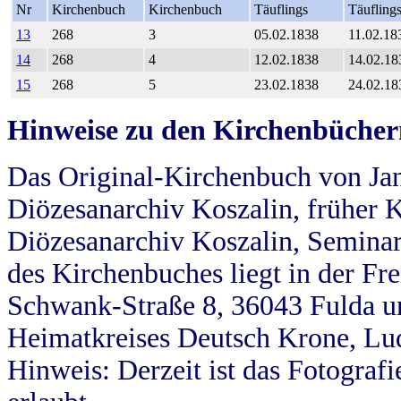
Nr
Kirchenbuch
Kirchenbuch
Täuflings
Täufling
13
268
3
05.02.1838
11.02.18
14
268
4
12.02.1838
14.02.18
15
268
5
23.02.1838
24.02.18
Hinweise zu den Kirchenbücher
Das Original-Kirchenbuch von Jan
Diözesanarchiv Koszalin, früher Kö
Diözesanarchiv Koszalin, Seminar
des Kirchenbuches liegt in der Fr
Schwank-Straße 8, 36043 Fulda u
Heimatkreises Deutsch Krone, Lu
Hinweis: Derzeit ist das Fotograf