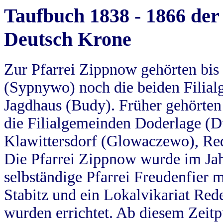
Taufbuch 1838 - 1866 der
Deutsch Krone
Zur Pfarrei Zippnow gehörten bi
(Sypnywo) noch die beiden Filial
Jagdhaus (Budy). Früher gehörten 
die Filialgemeinden Doderlage (D
Klawittersdorf (Glowaczewo), Red
Die Pfarrei Zippnow wurde im Jah
selbständige Pfarrei Freudenfier m
Stabitz und ein Lokalvikariat Red
wurden errichtet. Ab diesem Zeitp