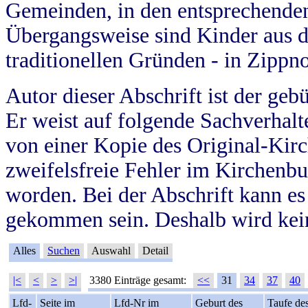
Gemeinden, in den entsprechende
Übergangsweise sind Kinder aus 
traditionellen Gründen - in Zippn
Autor dieser Abschrift ist der geb
Er weist auf folgende Sachverhalte
von einer Kopie des Original-Kirc
zweifelsfreie Fehler im Kirchenbuc
worden. Bei der Abschrift kann e
gekommen sein. Deshalb wird kein
Alles
Suchen
Auswahl
Detail
|<
<
>
>|
3380 Einträge gesamt:
<<
31
34
37
40
Lfd-
Seite im
Lfd-Nr im
Geburt des
Taufe de