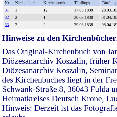
Nr
Kirchenbuch
Kirchenbuch
Täuflings
Täufling
31
1
12
17.03.1838
28.03.18
32
2
1
30.03.1838
01.04.18
33
2
2
29.03.1838
08.04.18
Hinweise zu den Kirchenbücher
Das Original-Kirchenbuch von Jan
Diözesanarchiv Koszalin, früher Kö
Diözesanarchiv Koszalin, Seminar
des Kirchenbuches liegt in der Fr
Schwank-Straße 8, 36043 Fulda u
Heimatkreises Deutsch Krone, Lu
Hinweis: Derzeit ist das Fotograf