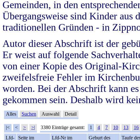
Gemeinden, in den entsprechende
Übergangsweise sind Kinder aus 
traditionellen Gründen - in Zippn
Autor dieser Abschrift ist der geb
Er weist auf folgende Sachverhalte
von einer Kopie des Original-Kirc
zweifelsfreie Fehler im Kirchenbuc
worden. Bei der Abschrift kann e
gekommen sein. Deshalb wird kein
Alles
Suchen
Auswahl
Detail
|<
<
>
>|
3380 Einträge gesamt:
1
4
7
10
13
16
Lfd-
Seite im
Lfd-Nr im
Geburt des
Taufe de