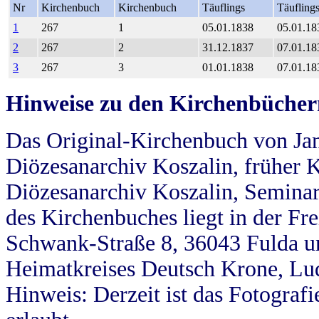
Nr
Kirchenbuch
Kirchenbuch
Täuflings
Täufling
1
267
1
05.01.1838
05.01.18
2
267
2
31.12.1837
07.01.18
3
267
3
01.01.1838
07.01.18
Hinweise zu den Kirchenbücher
Das Original-Kirchenbuch von Jan
Diözesanarchiv Koszalin, früher Kö
Diözesanarchiv Koszalin, Seminar
des Kirchenbuches liegt in der Fr
Schwank-Straße 8, 36043 Fulda u
Heimatkreises Deutsch Krone, Lu
Hinweis: Derzeit ist das Fotograf