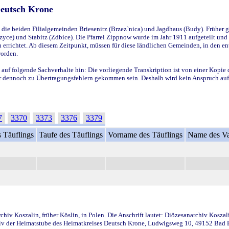
Deutsch Krone
ie beiden Filialgemeinden Briesenitz (Brzez`nica) und Jagdhaus (Budy). Früher g
yce) und Stabitz (Zdbice). Die Pfarrei Zippnow wurde im Jahr 1911 aufgeteilt und e
en errichtet. Ab diesem Zeitpunkt, müssen für diese ländlichen Gemeinden, in den
worden.
 auf folgende Sachverhalte hin: Die vorliegende Transkription ist von einer Kopie 
aber dennoch zu Übertragungsfehlern gekommen sein. Deshalb wird kein Anspruch auf 
7
3370
3373
3376
3379
 Täuflings
Taufe des Täuflings
Vorname des Täuflings
Name des Va
iv Koszalin, früher Köslin, in Polen. Die Anschrift lautet: Diözesanarchiv Koszal
v der Heimatstube des Heimatkreises Deutsch Krone, Ludwigsweg 10, 49152 Bad Ess