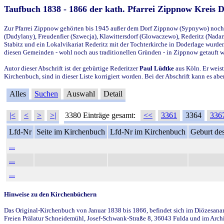
Taufbuch 1838 - 1866 der kath. Pfarrei Zippnow Kreis 
Zur Pfarrei Zippnow gehörten bis 1945 außer dem Dorf Zippnow (Sypnywo) noch d
(Dudylany), Freudenfier (Szwecja), Klawittersdorf (Glowaczewo), Rederitz (Nadarz
Stabitz und ein Lokalvikariat Rederitz mit der Tochterkirche in Doderlage wurd
diesen Gemeinden - wohl noch aus traditionellen Gründen - in Zippnow getauft 
Autor dieser Abschrift ist der gebürtige Rederitzer
Paul Lüdtke
aus Köln. Er weist
Kirchenbuch, sind in dieser Liste korrigiert worden. Bei der Abschrift kann es 
Alles
Suchen
Auswahl
Detail
|<
<
>
>|
3380 Einträge gesamt:
<<
3361
3364
336
Lfd-Nr
Seite im Kirchenbuch
Lfd-Nr im Kirchenbuch
Geburt des
...
...
...
Hinweise zu den Kirchenbüchern
Das Original-Kirchenbuch von Januar 1838 bis 1866, befindet sich im Diözesanarch
Freien Prälatur Schneidemühl, Josef-Schwank-Straße 8, 36043 Fulda und im Archi