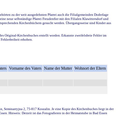
ehörten zu der weit ausgedehnten Pfarrei auch die Filialgemeinden Doderlage
ine neue selbständige Pfarrei Freudenfier mit den Filialen Klawittersdorf und
 entsprechenden Kirchenbüchern gesucht werden. Übergangsweise sind Kinder aus
des Original-Kirchenbuches erstellt worden. Erkannte zweifelsfreie Fehler im
Fehlerfreiheit erhoben.
ters
Vorname des Vaters
Name der Mutter
Wohnort der Eltern
in, Seminarryjna 2, 75-817 Koszalin. Je eine Kopie des Kirchenbuches liegt in der
en. Hinweis: Derzeit ist das Fotografieren in der Heimatstube in Bad Essen