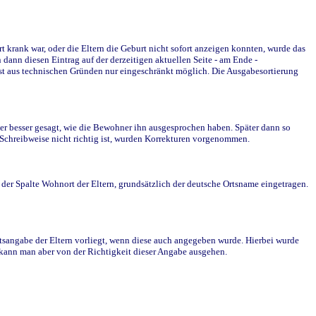
krank war, oder die Eltern die Geburt nicht sofort anzeigen konnten, wurde das
ann diesen Eintrag auf der derzeitigen aktuellen Seite - am Ende -
st aus technischen Gründen nur eingeschränkt möglich. Die Ausgabesortierung
r besser gesagt, wie die Bewohner ihn ausgesprochen haben. Später dann so
e Schreibweise nicht richtig ist, wurden Korrekturen vorgenommen.
r Spalte Wohnort der Eltern, grundsätzlich der deutsche Ortsname eingetragen.
rtsangabe der Eltern vorliegt, wenn diese auch angegeben wurde. Hierbei wurde
d kann man aber von der Richtigkeit dieser Angabe ausgehen.