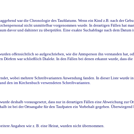
ggebend war die Chronologie des Taufdatums. Wenn ein Kind z.B. nach der Geburt 
rchenpersonal nicht unmittelbar vorgenommen wurde. In derartigen Fällen hat man d
raum davor und dahinter zu überprüfen. Eine exakte Suchabfrage nach dem Datum i
den offensichtlich so aufgeschrieben, wie die Amtsperson ihn verstanden hat, ode
n Dörfern war schließlich Dialekt. In den Fällen bei denen erkannt wurde, dass di
t, wobei mehrere Schreibvarianten Anwendung fanden. In dieser Liste wurde in de
n und den im Kirchenbuch verwendeten Schreibvarianten.
wurde deshalb vorausgesetzt, dass nur in derartigen Fällen eine Abweichung zur O
eshalb ist bei der Ortsangabe für den Taufpaten ein Vorbehalt gegeben. Überwiegen
weitere Angaben wie z. B. eine Heirat, wurden nicht übernommen.