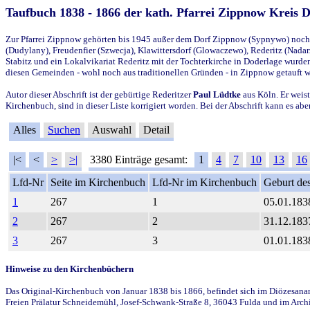
Taufbuch 1838 - 1866 der kath. Pfarrei Zippnow Kreis 
Zur Pfarrei Zippnow gehörten bis 1945 außer dem Dorf Zippnow (Sypnywo) noch d
(Dudylany), Freudenfier (Szwecja), Klawittersdorf (Glowaczewo), Rederitz (Nadarz
Stabitz und ein Lokalvikariat Rederitz mit der Tochterkirche in Doderlage wurd
diesen Gemeinden - wohl noch aus traditionellen Gründen - in Zippnow getauft 
Autor dieser Abschrift ist der gebürtige Rederitzer
Paul Lüdtke
aus Köln. Er weist
Kirchenbuch, sind in dieser Liste korrigiert worden. Bei der Abschrift kann es 
Alles
Suchen
Auswahl
Detail
|<
<
>
>|
3380 Einträge gesamt:
1
4
7
10
13
16
Lfd-Nr
Seite im Kirchenbuch
Lfd-Nr im Kirchenbuch
Geburt des
1
267
1
05.01.183
2
267
2
31.12.183
3
267
3
01.01.183
Hinweise zu den Kirchenbüchern
Das Original-Kirchenbuch von Januar 1838 bis 1866, befindet sich im Diözesanarch
Freien Prälatur Schneidemühl, Josef-Schwank-Straße 8, 36043 Fulda und im Archi