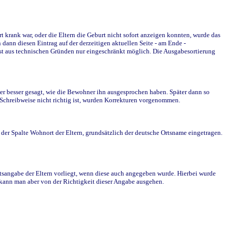
krank war, oder die Eltern die Geburt nicht sofort anzeigen konnten, wurde das
ann diesen Eintrag auf der derzeitigen aktuellen Seite - am Ende -
st aus technischen Gründen nur eingeschränkt möglich. Die Ausgabesortierung
r besser gesagt, wie die Bewohner ihn ausgesprochen haben. Später dann so
e Schreibweise nicht richtig ist, wurden Korrekturen vorgenommen.
r Spalte Wohnort der Eltern, grundsätzlich der deutsche Ortsname eingetragen.
rtsangabe der Eltern vorliegt, wenn diese auch angegeben wurde. Hierbei wurde
d kann man aber von der Richtigkeit dieser Angabe ausgehen.