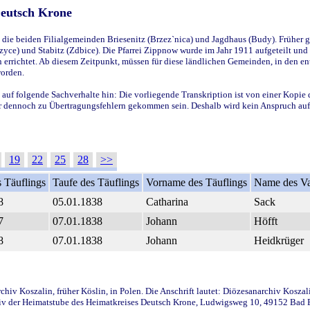
Deutsch Krone
ie beiden Filialgemeinden Briesenitz (Brzez`nica) und Jagdhaus (Budy). Früher g
yce) und Stabitz (Zdbice). Die Pfarrei Zippnow wurde im Jahr 1911 aufgeteilt und e
en errichtet. Ab diesem Zeitpunkt, müssen für diese ländlichen Gemeinden, in den
worden.
 auf folgende Sachverhalte hin: Die vorliegende Transkription ist von einer Kopie 
aber dennoch zu Übertragungsfehlern gekommen sein. Deshalb wird kein Anspruch auf 
19
22
25
28
>>
 Täuflings
Taufe des Täuflings
Vorname des Täuflings
Name des Va
8
05.01.1838
Catharina
Sack
7
07.01.1838
Johann
Höfft
8
07.01.1838
Johann
Heidkrüger
iv Koszalin, früher Köslin, in Polen. Die Anschrift lautet: Diözesanarchiv Koszal
v der Heimatstube des Heimatkreises Deutsch Krone, Ludwigsweg 10, 49152 Bad Ess