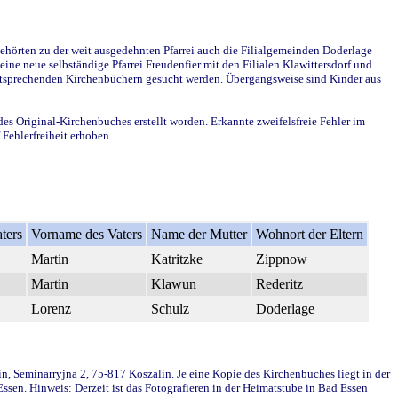
ehörten zu der weit ausgedehnten Pfarrei auch die Filialgemeinden Doderlage
ine neue selbständige Pfarrei Freudenfier mit den Filialen Klawittersdorf und
 entsprechenden Kirchenbüchern gesucht werden. Übergangsweise sind Kinder aus
des Original-Kirchenbuches erstellt worden. Erkannte zweifelsfreie Fehler im
Fehlerfreiheit erhoben.
ters
Vorname des Vaters
Name der Mutter
Wohnort der Eltern
Martin
Katritzke
Zippnow
Martin
Klawun
Rederitz
Lorenz
Schulz
Doderlage
in, Seminarryjna 2, 75-817 Koszalin. Je eine Kopie des Kirchenbuches liegt in der
en. Hinweis: Derzeit ist das Fotografieren in der Heimatstube in Bad Essen