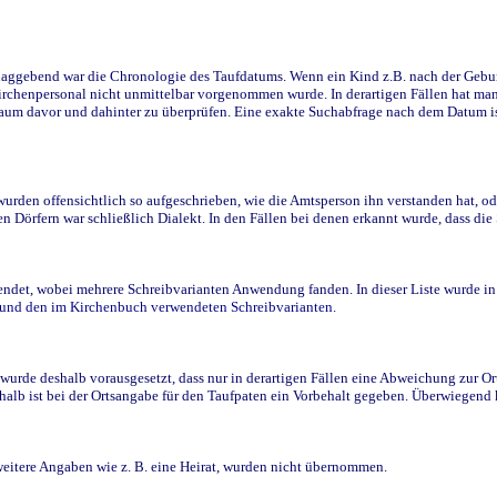
ggebend war die Chronologie des Taufdatums. Wenn ein Kind z.B. nach der Geburt 
rchenpersonal nicht unmittelbar vorgenommen wurde. In derartigen Fällen hat man d
raum davor und dahinter zu überprüfen. Eine exakte Suchabfrage nach dem Datum i
den offensichtlich so aufgeschrieben, wie die Amtsperson ihn verstanden hat, ode
n Dörfern war schließlich Dialekt. In den Fällen bei denen erkannt wurde, dass di
t, wobei mehrere Schreibvarianten Anwendung fanden. In dieser Liste wurde in de
n und den im Kirchenbuch verwendeten Schreibvarianten.
wurde deshalb vorausgesetzt, dass nur in derartigen Fällen eine Abweichung zur O
eshalb ist bei der Ortsangabe für den Taufpaten ein Vorbehalt gegeben. Überwiegen
weitere Angaben wie z. B. eine Heirat, wurden nicht übernommen.