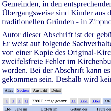
Gemeinden, in den entsprechende
Übergangsweise sind Kinder aus 
traditionellen Gründen - in Zippn
Autor dieser Abschrift ist der geb
Er weist auf folgende Sachverhalte
von einer Kopie des Original-Kirc
zweifelsfreie Fehler im Kirchenbuc
worden. Bei der Abschrift kann e
gekommen sein. Deshalb wird kein
Alles
Suchen
Auswahl
Detail
|<
<
>
>|
3380 Einträge gesamt:
<<
3361
3364
336
Lfd-
Seite im
Lfd-Nr im
Geburt des
Taufe de