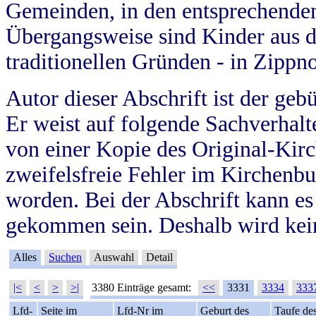
Gemeinden, in den entsprechende
Übergangsweise sind Kinder aus 
traditionellen Gründen - in Zippn
Autor dieser Abschrift ist der geb
Er weist auf folgende Sachverhalte
von einer Kopie des Original-Kirc
zweifelsfreie Fehler im Kirchenbuc
worden. Bei der Abschrift kann e
gekommen sein. Deshalb wird kein
Alles
Suchen
Auswahl
Detail
|<
<
>
>|
3380 Einträge gesamt:
<<
3331
3334
333
Lfd-
Seite im
Lfd-Nr im
Geburt des
Taufe de