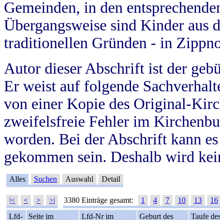
Gemeinden, in den entsprechende
Übergangsweise sind Kinder aus 
traditionellen Gründen - in Zippn
Autor dieser Abschrift ist der geb
Er weist auf folgende Sachverhalte
von einer Kopie des Original-Kirc
zweifelsfreie Fehler im Kirchenbuc
worden. Bei der Abschrift kann e
gekommen sein. Deshalb wird kein
Alles
Suchen
Auswahl
Detail
|<
<
>
>|
3380 Einträge gesamt:
1
4
7
10
13
16
Lfd-
Seite im
Lfd-Nr im
Geburt des
Taufe de