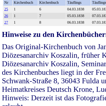
Nr
Kirchenbuch
Kirchenbuch
Täuflings
Täufling
25
1
6
04.03.1838
05.03.18
26
1
7
05.03.1838
07.03.18
27
1
8
06.03.1838
07.03.18
Hinweise zu den Kirchenbücher
Das Original-Kirchenbuch von Jan
Diözesanarchiv Koszalin, früher Kö
Diözesanarchiv Koszalin, Seminar
des Kirchenbuches liegt in der Fr
Schwank-Straße 8, 36043 Fulda u
Heimatkreises Deutsch Krone, Lu
Hinweis: Derzeit ist das Fotograf