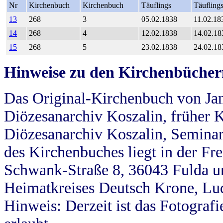
Nr
Kirchenbuch
Kirchenbuch
Täuflings
Täufling
13
268
3
05.02.1838
11.02.18
14
268
4
12.02.1838
14.02.18
15
268
5
23.02.1838
24.02.18
Hinweise zu den Kirchenbücher
Das Original-Kirchenbuch von Jan
Diözesanarchiv Koszalin, früher Kö
Diözesanarchiv Koszalin, Seminar
des Kirchenbuches liegt in der Fr
Schwank-Straße 8, 36043 Fulda u
Heimatkreises Deutsch Krone, Lu
Hinweis: Derzeit ist das Fotograf