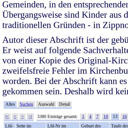
Gemeinden, in den entsprechende
Übergangsweise sind Kinder aus 
traditionellen Gründen - in Zippn
Autor dieser Abschrift ist der geb
Er weist auf folgende Sachverhalte
von einer Kopie des Original-Kirc
zweifelsfreie Fehler im Kirchenbuc
worden. Bei der Abschrift kann e
gekommen sein. Deshalb wird kein
Alles
Suchen
Auswahl
Detail
|<
<
>
>|
3380 Einträge gesamt:
1
4
7
10
13
16
Lfd-
Seite im
Lfd-Nr im
Geburt des
Taufe de