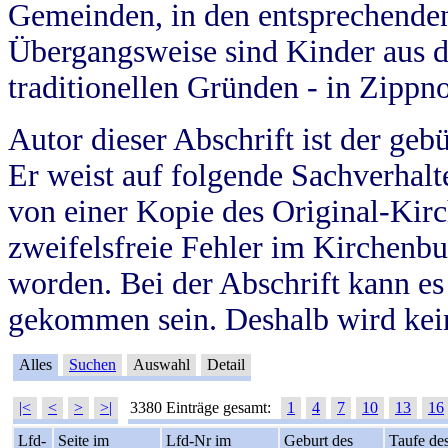
Gemeinden, in den entsprechende
Übergangsweise sind Kinder aus 
traditionellen Gründen - in Zippn
Autor dieser Abschrift ist der geb
Er weist auf folgende Sachverhalte
von einer Kopie des Original-Kirc
zweifelsfreie Fehler im Kirchenbuc
worden. Bei der Abschrift kann e
gekommen sein. Deshalb wird kein
Alles
Suchen
Auswahl
Detail
|<
<
>
>|
3380 Einträge gesamt:
1
4
7
10
13
16
Lfd-
Seite im
Lfd-Nr im
Geburt des
Taufe de