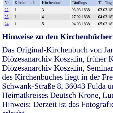
Nr
Kirchenbuch
Kirchenbuch
Täuflings
Täufling
22
1
3
03.03.1838
03.03.18
23
1
4
27.02.1838
04.03.18
24
1
5
04.03.1838
05.03.18
Hinweise zu den Kirchenbücher
Das Original-Kirchenbuch von Jan
Diözesanarchiv Koszalin, früher Kö
Diözesanarchiv Koszalin, Seminar
des Kirchenbuches liegt in der Fr
Schwank-Straße 8, 36043 Fulda u
Heimatkreises Deutsch Krone, Lu
Hinweis: Derzeit ist das Fotograf