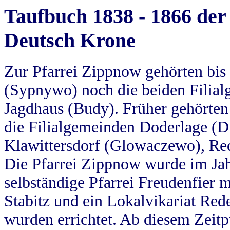
Taufbuch 1838 - 1866 der
Deutsch Krone
Zur Pfarrei Zippnow gehörten bi
(Sypnywo) noch die beiden Filial
Jagdhaus (Budy). Früher gehörten 
die Filialgemeinden Doderlage (D
Klawittersdorf (Glowaczewo), Red
Die Pfarrei Zippnow wurde im Jah
selbständige Pfarrei Freudenfier m
Stabitz und ein Lokalvikariat Red
wurden errichtet. Ab diesem Zeitp