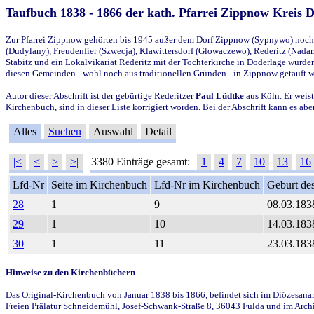
Taufbuch 1838 - 1866 der kath. Pfarrei Zippnow Kreis 
Zur Pfarrei Zippnow gehörten bis 1945 außer dem Dorf Zippnow (Sypnywo) noch d
(Dudylany), Freudenfier (Szwecja), Klawittersdorf (Glowaczewo), Rederitz (Nadarz
Stabitz und ein Lokalvikariat Rederitz mit der Tochterkirche in Doderlage wurd
diesen Gemeinden - wohl noch aus traditionellen Gründen - in Zippnow getauft 
Autor dieser Abschrift ist der gebürtige Rederitzer
Paul Lüdtke
aus Köln. Er weist
Kirchenbuch, sind in dieser Liste korrigiert worden. Bei der Abschrift kann es 
Alles
Suchen
Auswahl
Detail
|<
<
>
>|
3380 Einträge gesamt:
1
4
7
10
13
16
Lfd-Nr
Seite im Kirchenbuch
Lfd-Nr im Kirchenbuch
Geburt des
28
1
9
08.03.183
29
1
10
14.03.183
30
1
11
23.03.183
Hinweise zu den Kirchenbüchern
Das Original-Kirchenbuch von Januar 1838 bis 1866, befindet sich im Diözesanarch
Freien Prälatur Schneidemühl, Josef-Schwank-Straße 8, 36043 Fulda und im Archi