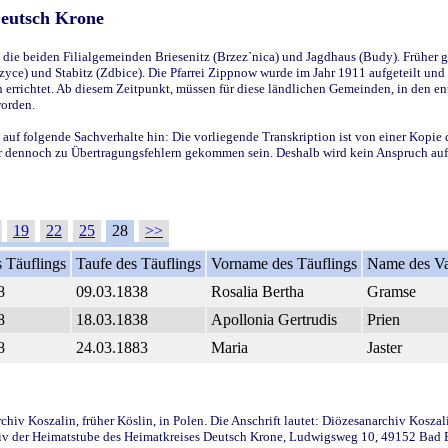
Deutsch Krone
ie beiden Filialgemeinden Briesenitz (Brzez`nica) und Jagdhaus (Budy). Früher g
yce) und Stabitz (Zdbice). Die Pfarrei Zippnow wurde im Jahr 1911 aufgeteilt und e
en errichtet. Ab diesem Zeitpunkt, müssen für diese ländlichen Gemeinden, in den
worden.
 auf folgende Sachverhalte hin: Die vorliegende Transkription ist von einer Kopie 
aber dennoch zu Übertragungsfehlern gekommen sein. Deshalb wird kein Anspruch auf 
19
22
25
28
>>
 Täuflings
Taufe des Täuflings
Vorname des Täuflings
Name des Va
8
09.03.1838
Rosalia Bertha
Gramse
8
18.03.1838
Apollonia Gertrudis
Prien
8
24.03.1883
Maria
Jaster
iv Koszalin, früher Köslin, in Polen. Die Anschrift lautet: Diözesanarchiv Koszal
v der Heimatstube des Heimatkreises Deutsch Krone, Ludwigsweg 10, 49152 Bad Ess