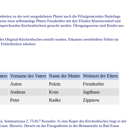
ehörten zu der weit ausgedehnten Pfarrei auch die Filialgemeinden Doderlage
ine neue selbständige Pfarrei Freudenfier mit den Filialen Klawittersdorf und
 entsprechenden Kirchenbüchern gesucht werden. Übergangsweise sind Kinder aus
des Original-Kirchenbuches erstellt worden. Erkannte zweifelsfreie Fehler im
Fehlerfreiheit erhoben.
ters
Vorname des Vaters
Name der Mutter
Wohnort der Eltern
Anton
Polzin
Freudenfier
Andreas
Korn
Jagdhaus
Peter
Radke
Zippnow
in, Seminarryjna 2, 75-817 Koszalin. Je eine Kopie des Kirchenbuches liegt in der
en. Hinweis: Derzeit ist das Fotografieren in der Heimatstube in Bad Essen