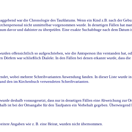
ggebend war die Chronologie des Taufdatums. Wenn ein Kind z.B. nach der Geburt 
rchenpersonal nicht unmittelbar vorgenommen wurde. In derartigen Fällen hat man d
raum davor und dahinter zu überprüfen. Eine exakte Suchabfrage nach dem Datum i
den offensichtlich so aufgeschrieben, wie die Amtsperson ihn verstanden hat, ode
n Dörfern war schließlich Dialekt. In den Fällen bei denen erkannt wurde, dass di
t, wobei mehrere Schreibvarianten Anwendung fanden. In dieser Liste wurde in de
n und den im Kirchenbuch verwendeten Schreibvarianten.
wurde deshalb vorausgesetzt, dass nur in derartigen Fällen eine Abweichung zur O
eshalb ist bei der Ortsangabe für den Taufpaten ein Vorbehalt gegeben. Überwiegen
weitere Angaben wie z. B. eine Heirat, wurden nicht übernommen.