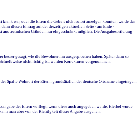
krank war, oder die Eltern die Geburt nicht sofort anzeigen konnten, wurde das
ann diesen Eintrag auf der derzeitigen aktuellen Seite - am Ende -
st aus technischen Gründen nur eingeschränkt möglich. Die Ausgabesortierung
r besser gesagt, wie die Bewohner ihn ausgesprochen haben. Später dann so
e Schreibweise nicht richtig ist, wurden Korrekturen vorgenommen.
r Spalte Wohnort der Eltern, grundsätzlich der deutsche Ortsname eingetragen.
rtsangabe der Eltern vorliegt, wenn diese auch angegeben wurde. Hierbei wurde
d kann man aber von der Richtigkeit dieser Angabe ausgehen.