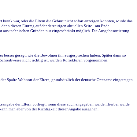
krank war, oder die Eltern die Geburt nicht sofort anzeigen konnten, wurde das
ann diesen Eintrag auf der derzeitigen aktuellen Seite - am Ende -
st aus technischen Gründen nur eingeschränkt möglich. Die Ausgabesortierung
r besser gesagt, wie die Bewohner ihn ausgesprochen haben. Später dann so
e Schreibweise nicht richtig ist, wurden Korrekturen vorgenommen.
r Spalte Wohnort der Eltern, grundsätzlich der deutsche Ortsname eingetragen.
rtsangabe der Eltern vorliegt, wenn diese auch angegeben wurde. Hierbei wurde
d kann man aber von der Richtigkeit dieser Angabe ausgehen.