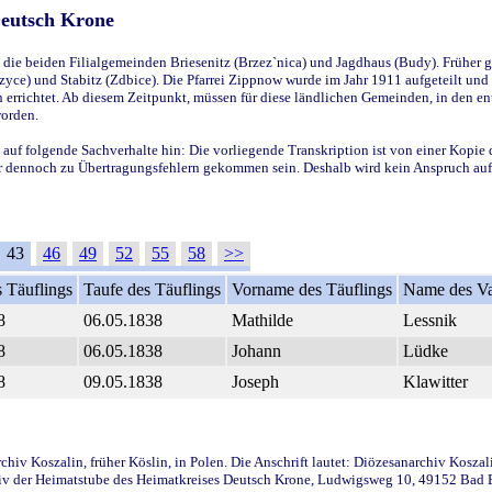
Deutsch Krone
ie beiden Filialgemeinden Briesenitz (Brzez`nica) und Jagdhaus (Budy). Früher g
yce) und Stabitz (Zdbice). Die Pfarrei Zippnow wurde im Jahr 1911 aufgeteilt und e
en errichtet. Ab diesem Zeitpunkt, müssen für diese ländlichen Gemeinden, in den
worden.
 auf folgende Sachverhalte hin: Die vorliegende Transkription ist von einer Kopie 
aber dennoch zu Übertragungsfehlern gekommen sein. Deshalb wird kein Anspruch auf 
43
46
49
52
55
58
>>
 Täuflings
Taufe des Täuflings
Vorname des Täuflings
Name des Va
8
06.05.1838
Mathilde
Lessnik
8
06.05.1838
Johann
Lüdke
8
09.05.1838
Joseph
Klawitter
iv Koszalin, früher Köslin, in Polen. Die Anschrift lautet: Diözesanarchiv Koszal
v der Heimatstube des Heimatkreises Deutsch Krone, Ludwigsweg 10, 49152 Bad Ess