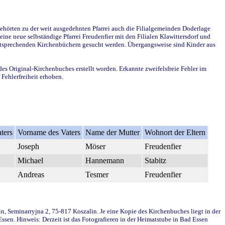
ehörten zu der weit ausgedehnten Pfarrei auch die Filialgemeinden Doderlage
ine neue selbständige Pfarrei Freudenfier mit den Filialen Klawittersdorf und
 entsprechenden Kirchenbüchern gesucht werden. Übergangsweise sind Kinder aus
des Original-Kirchenbuches erstellt worden. Erkannte zweifelsfreie Fehler im
Fehlerfreiheit erhoben.
ters
Vorname des Vaters
Name der Mutter
Wohnort der Eltern
Joseph
Möser
Freudenfier
Michael
Hannemann
Stabitz
Andreas
Tesmer
Freudenfier
in, Seminarryjna 2, 75-817 Koszalin. Je eine Kopie des Kirchenbuches liegt in der
en. Hinweis: Derzeit ist das Fotografieren in der Heimatstube in Bad Essen