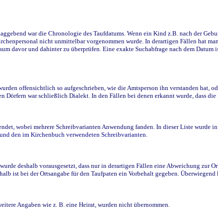
ggebend war die Chronologie des Taufdatums. Wenn ein Kind z.B. nach der Geburt 
rchenpersonal nicht unmittelbar vorgenommen wurde. In derartigen Fällen hat man d
raum davor und dahinter zu überprüfen. Eine exakte Suchabfrage nach dem Datum i
den offensichtlich so aufgeschrieben, wie die Amtsperson ihn verstanden hat, ode
n Dörfern war schließlich Dialekt. In den Fällen bei denen erkannt wurde, dass di
t, wobei mehrere Schreibvarianten Anwendung fanden. In dieser Liste wurde in de
n und den im Kirchenbuch verwendeten Schreibvarianten.
wurde deshalb vorausgesetzt, dass nur in derartigen Fällen eine Abweichung zur O
eshalb ist bei der Ortsangabe für den Taufpaten ein Vorbehalt gegeben. Überwiegen
weitere Angaben wie z. B. eine Heirat, wurden nicht übernommen.