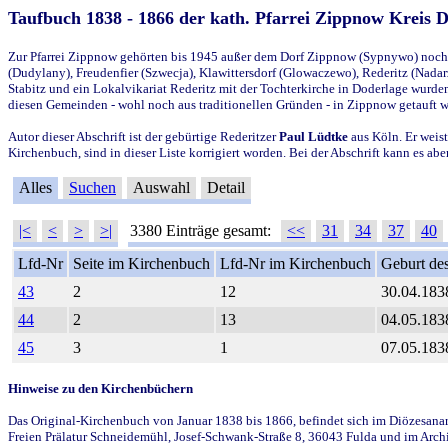
Taufbuch 1838 - 1866 der kath. Pfarrei Zippnow Kreis 
Zur Pfarrei Zippnow gehörten bis 1945 außer dem Dorf Zippnow (Sypnywo) noch d
(Dudylany), Freudenfier (Szwecja), Klawittersdorf (Glowaczewo), Rederitz (Nadarz
Stabitz und ein Lokalvikariat Rederitz mit der Tochterkirche in Doderlage wurd
diesen Gemeinden - wohl noch aus traditionellen Gründen - in Zippnow getauft 
Autor dieser Abschrift ist der gebürtige Rederitzer
Paul Lüdtke
aus Köln. Er weist
Kirchenbuch, sind in dieser Liste korrigiert worden. Bei der Abschrift kann es 
Alles
Suchen
Auswahl
Detail
|<
<
>
>|
3380 Einträge gesamt:
<<
31
34
37
40
Lfd-Nr
Seite im Kirchenbuch
Lfd-Nr im Kirchenbuch
Geburt des
43
2
12
30.04.183
44
2
13
04.05.183
45
3
1
07.05.183
Hinweise zu den Kirchenbüchern
Das Original-Kirchenbuch von Januar 1838 bis 1866, befindet sich im Diözesanarch
Freien Prälatur Schneidemühl, Josef-Schwank-Straße 8, 36043 Fulda und im Archi