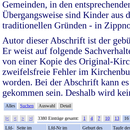
Gemeinden, in den entsprechende
Übergangsweise sind Kinder aus 
traditionellen Gründen - in Zippn
Autor dieser Abschrift ist der geb
Er weist auf folgende Sachverhalte
von einer Kopie des Original-Kirc
zweifelsfreie Fehler im Kirchenbuc
worden. Bei der Abschrift kann e
gekommen sein. Deshalb wird kein
Alles
Suchen
Auswahl
Detail
|<
<
>
>|
3380 Einträge gesamt:
1
4
7
10
13
16
Lfd-
Seite im
Lfd-Nr im
Geburt des
Taufe de