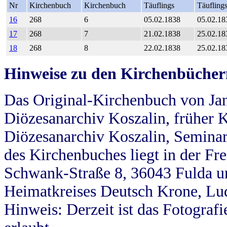
Nr
Kirchenbuch
Kirchenbuch
Täuflings
Täufling
16
268
6
05.02.1838
05.02.18
17
268
7
21.02.1838
25.02.18
18
268
8
22.02.1838
25.02.18
Hinweise zu den Kirchenbücher
Das Original-Kirchenbuch von Jan
Diözesanarchiv Koszalin, früher Kö
Diözesanarchiv Koszalin, Seminar
des Kirchenbuches liegt in der Fr
Schwank-Straße 8, 36043 Fulda u
Heimatkreises Deutsch Krone, Lu
Hinweis: Derzeit ist das Fotograf