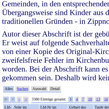
Gemeinden, in den entsprechende
Übergangsweise sind Kinder aus 
traditionellen Gründen - in Zippn
Autor dieser Abschrift ist der geb
Er weist auf folgende Sachverhalte
von einer Kopie des Original-Kirc
zweifelsfreie Fehler im Kirchenbuc
worden. Bei der Abschrift kann e
gekommen sein. Deshalb wird kein
Alles
Suchen
Auswahl
Detail
|<
<
>
>|
3380 Einträge gesamt:
1
4
7
10
13
16
Lfd-
Seite im
Lfd-Nr im
Geburt des
Taufe de