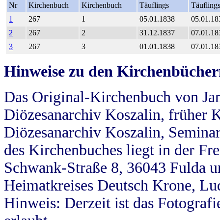
Nr
Kirchenbuch
Kirchenbuch
Täuflings
Täufling
1
267
1
05.01.1838
05.01.18
2
267
2
31.12.1837
07.01.18
3
267
3
01.01.1838
07.01.18
Hinweise zu den Kirchenbücher
Das Original-Kirchenbuch von Jan
Diözesanarchiv Koszalin, früher Kö
Diözesanarchiv Koszalin, Seminar
des Kirchenbuches liegt in der Fr
Schwank-Straße 8, 36043 Fulda u
Heimatkreises Deutsch Krone, Lu
Hinweis: Derzeit ist das Fotograf