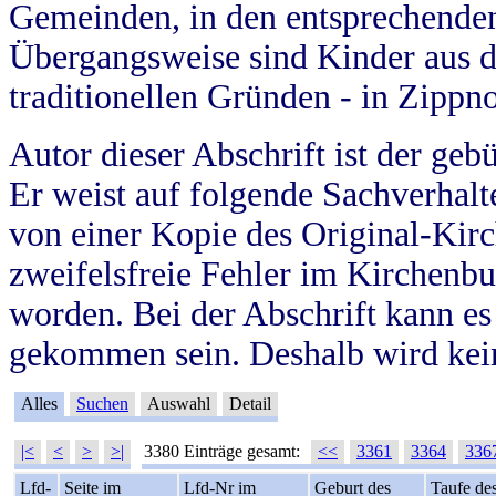
Gemeinden, in den entsprechende
Übergangsweise sind Kinder aus 
traditionellen Gründen - in Zippn
Autor dieser Abschrift ist der geb
Er weist auf folgende Sachverhalte
von einer Kopie des Original-Kirc
zweifelsfreie Fehler im Kirchenbuc
worden. Bei der Abschrift kann e
gekommen sein. Deshalb wird kein
Alles
Suchen
Auswahl
Detail
|<
<
>
>|
3380 Einträge gesamt:
<<
3361
3364
336
Lfd-
Seite im
Lfd-Nr im
Geburt des
Taufe de