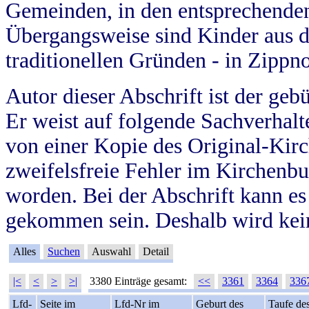
Gemeinden, in den entsprechende
Übergangsweise sind Kinder aus 
traditionellen Gründen - in Zippn
Autor dieser Abschrift ist der geb
Er weist auf folgende Sachverhalte
von einer Kopie des Original-Kirc
zweifelsfreie Fehler im Kirchenbuc
worden. Bei der Abschrift kann e
gekommen sein. Deshalb wird kein
Alles
Suchen
Auswahl
Detail
|<
<
>
>|
3380 Einträge gesamt:
<<
3361
3364
336
Lfd-
Seite im
Lfd-Nr im
Geburt des
Taufe de