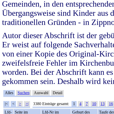
Gemeinden, in den entsprechende
Übergangsweise sind Kinder aus 
traditionellen Gründen - in Zippn
Autor dieser Abschrift ist der geb
Er weist auf folgende Sachverhalte
von einer Kopie des Original-Kirc
zweifelsfreie Fehler im Kirchenbuc
worden. Bei der Abschrift kann e
gekommen sein. Deshalb wird kein
Alles
Suchen
Auswahl
Detail
|<
<
>
>|
3380 Einträge gesamt:
1
4
7
10
13
16
Lfd-
Seite im
Lfd-Nr im
Geburt des
Taufe de