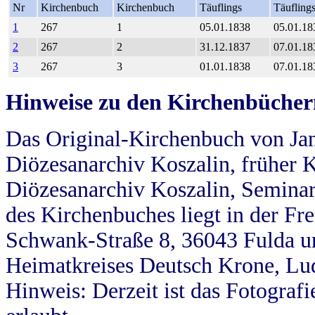
Nr
Kirchenbuch
Kirchenbuch
Täuflings
Täufling
1
267
1
05.01.1838
05.01.18
2
267
2
31.12.1837
07.01.18
3
267
3
01.01.1838
07.01.18
Hinweise zu den Kirchenbücher
Das Original-Kirchenbuch von Jan
Diözesanarchiv Koszalin, früher Kö
Diözesanarchiv Koszalin, Seminar
des Kirchenbuches liegt in der Fr
Schwank-Straße 8, 36043 Fulda u
Heimatkreises Deutsch Krone, Lu
Hinweis: Derzeit ist das Fotograf