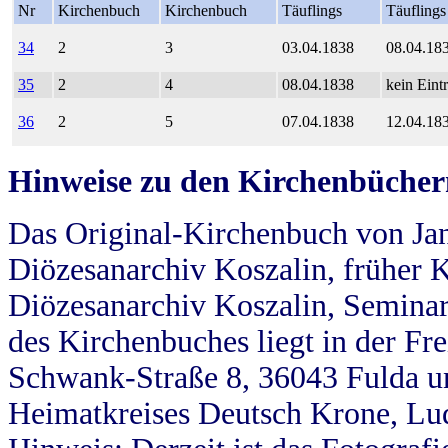
Nr
Kirchenbuch
Kirchenbuch
Täuflings
Täuflings
34
2
3
03.04.1838
08.04.18
35
2
4
08.04.1838
kein Eint
36
2
5
07.04.1838
12.04.18
Hinweise zu den Kirchenbücher
Das Original-Kirchenbuch von Jan
Diözesanarchiv Koszalin, früher Kö
Diözesanarchiv Koszalin, Seminar
des Kirchenbuches liegt in der Fr
Schwank-Straße 8, 36043 Fulda u
Heimatkreises Deutsch Krone, Lu