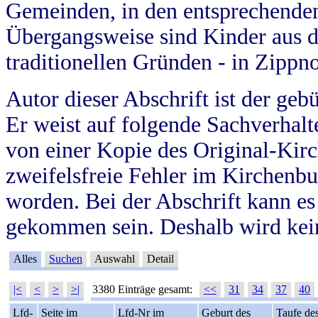
Gemeinden, in den entsprechende
Übergangsweise sind Kinder aus 
traditionellen Gründen - in Zippn
Autor dieser Abschrift ist der geb
Er weist auf folgende Sachverhalte
von einer Kopie des Original-Kirc
zweifelsfreie Fehler im Kirchenbuc
worden. Bei der Abschrift kann e
gekommen sein. Deshalb wird kein
Alles
Suchen
Auswahl
Detail
|<
<
>
>|
3380 Einträge gesamt:
<<
31
34
37
40
Lfd-
Seite im
Lfd-Nr im
Geburt des
Taufe de