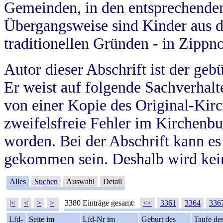
Gemeinden, in den entsprechende
Übergangsweise sind Kinder aus 
traditionellen Gründen - in Zippn
Autor dieser Abschrift ist der geb
Er weist auf folgende Sachverhalte
von einer Kopie des Original-Kirc
zweifelsfreie Fehler im Kirchenbuc
worden. Bei der Abschrift kann e
gekommen sein. Deshalb wird kein
Alles
Suchen
Auswahl
Detail
|<
<
>
>|
3380 Einträge gesamt:
<<
3361
3364
336
Lfd-
Seite im
Lfd-Nr im
Geburt des
Taufe de