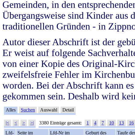
Gemeinden, in den entsprechende
Übergangsweise sind Kinder aus 
traditionellen Gründen - in Zippn
Autor dieser Abschrift ist der geb
Er weist auf folgende Sachverhalte
von einer Kopie des Original-Kirc
zweifelsfreie Fehler im Kirchenbuc
worden. Bei der Abschrift kann e
gekommen sein. Deshalb wird kein
Alles
Suchen
Auswahl
Detail
|<
<
>
>|
3380 Einträge gesamt:
1
4
7
10
13
16
Lfd-
Seite im
Lfd-Nr im
Geburt des
Taufe de