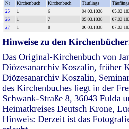
Nr
Kirchenbuch
Kirchenbuch
Täuflings
Täufling
25
1
6
04.03.1838
05.03.18
26
1
7
05.03.1838
07.03.18
27
1
8
06.03.1838
07.03.18
Hinweise zu den Kirchenbücher
Das Original-Kirchenbuch von Jan
Diözesanarchiv Koszalin, früher Kö
Diözesanarchiv Koszalin, Seminar
des Kirchenbuches liegt in der Fr
Schwank-Straße 8, 36043 Fulda u
Heimatkreises Deutsch Krone, Lu
Hinweis: Derzeit ist das Fotograf