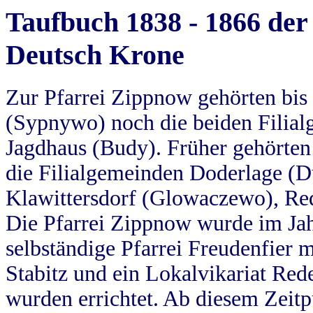
Taufbuch 1838 - 1866 der
Deutsch Krone
Zur Pfarrei Zippnow gehörten bi
(Sypnywo) noch die beiden Filial
Jagdhaus (Budy). Früher gehörten 
die Filialgemeinden Doderlage (D
Klawittersdorf (Glowaczewo), Red
Die Pfarrei Zippnow wurde im Jah
selbständige Pfarrei Freudenfier m
Stabitz und ein Lokalvikariat Red
wurden errichtet. Ab diesem Zeitp