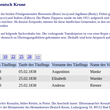
Deutsch Krone
ie beiden Filialgemeinden Briesenitz (Brzez`nica) und Jagdhaus (Budy). Früher g
yce) und Stabitz (Zdbice). Die Pfarrei Zippnow wurde im Jahr 1911 aufgeteilt und e
en errichtet. Ab diesem Zeitpunkt, müssen für diese ländlichen Gemeinden, in den
worden.
 auf folgende Sachverhalte hin: Die vorliegende Transkription ist von einer Kopie 
aber dennoch zu Übertragungsfehlern gekommen sein. Deshalb wird kein Anspruch auf 
19
22
25
28
>>
 Täuflings
Taufe des Täuflings
Vorname des Täuflings
Name des Va
8
05.02.1838
Augustinus
Manke
8
25.02.1838
Elisabeth
Warnke
8
25.02.1838
Andreas
Riemer
iv Koszalin, früher Köslin, in Polen. Die Anschrift lautet: Diözesanarchiv Koszal
v der Heimatstube des Heimatkreises Deutsch Krone, Ludwigsweg 10, 49152 Bad Ess