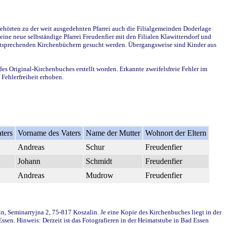
ehörten zu der weit ausgedehnten Pfarrei auch die Filialgemeinden Doderlage
ine neue selbständige Pfarrei Freudenfier mit den Filialen Klawittersdorf und
 entsprechenden Kirchenbüchern gesucht werden. Übergangsweise sind Kinder aus
des Original-Kirchenbuches erstellt worden. Erkannte zweifelsfreie Fehler im
Fehlerfreiheit erhoben.
ters
Vorname des Vaters
Name der Mutter
Wohnort der Eltern
Andreas
Schur
Freudenfier
Johann
Schmidt
Freudenfier
Andreas
Mudrow
Freudenfier
in, Seminarryjna 2, 75-817 Koszalin. Je eine Kopie des Kirchenbuches liegt in der
en. Hinweis: Derzeit ist das Fotografieren in der Heimatstube in Bad Essen