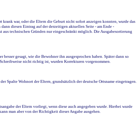
krank war, oder die Eltern die Geburt nicht sofort anzeigen konnten, wurde das
ann diesen Eintrag auf der derzeitigen aktuellen Seite - am Ende -
st aus technischen Gründen nur eingeschränkt möglich. Die Ausgabesortierung
r besser gesagt, wie die Bewohner ihn ausgesprochen haben. Später dann so
e Schreibweise nicht richtig ist, wurden Korrekturen vorgenommen.
r Spalte Wohnort der Eltern, grundsätzlich der deutsche Ortsname eingetragen.
rtsangabe der Eltern vorliegt, wenn diese auch angegeben wurde. Hierbei wurde
d kann man aber von der Richtigkeit dieser Angabe ausgehen.