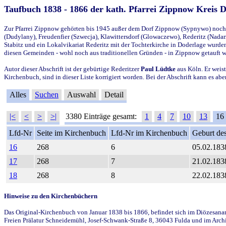
Taufbuch 1838 - 1866 der kath. Pfarrei Zippnow Kreis 
Zur Pfarrei Zippnow gehörten bis 1945 außer dem Dorf Zippnow (Sypnywo) noch d
(Dudylany), Freudenfier (Szwecja), Klawittersdorf (Glowaczewo), Rederitz (Nadarz
Stabitz und ein Lokalvikariat Rederitz mit der Tochterkirche in Doderlage wurd
diesen Gemeinden - wohl noch aus traditionellen Gründen - in Zippnow getauft 
Autor dieser Abschrift ist der gebürtige Rederitzer
Paul Lüdtke
aus Köln. Er weist
Kirchenbuch, sind in dieser Liste korrigiert worden. Bei der Abschrift kann es 
Alles
Suchen
Auswahl
Detail
|<
<
>
>|
3380 Einträge gesamt:
1
4
7
10
13
16
Lfd-Nr
Seite im Kirchenbuch
Lfd-Nr im Kirchenbuch
Geburt des
16
268
6
05.02.183
17
268
7
21.02.183
18
268
8
22.02.183
Hinweise zu den Kirchenbüchern
Das Original-Kirchenbuch von Januar 1838 bis 1866, befindet sich im Diözesanarch
Freien Prälatur Schneidemühl, Josef-Schwank-Straße 8, 36043 Fulda und im Archi