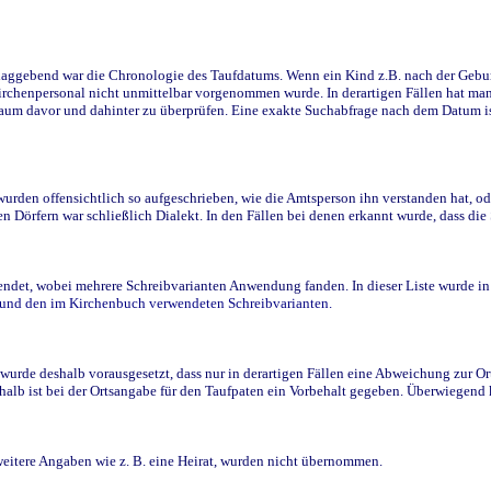
ggebend war die Chronologie des Taufdatums. Wenn ein Kind z.B. nach der Geburt 
rchenpersonal nicht unmittelbar vorgenommen wurde. In derartigen Fällen hat man d
raum davor und dahinter zu überprüfen. Eine exakte Suchabfrage nach dem Datum i
den offensichtlich so aufgeschrieben, wie die Amtsperson ihn verstanden hat, ode
n Dörfern war schließlich Dialekt. In den Fällen bei denen erkannt wurde, dass di
t, wobei mehrere Schreibvarianten Anwendung fanden. In dieser Liste wurde in de
n und den im Kirchenbuch verwendeten Schreibvarianten.
wurde deshalb vorausgesetzt, dass nur in derartigen Fällen eine Abweichung zur O
eshalb ist bei der Ortsangabe für den Taufpaten ein Vorbehalt gegeben. Überwiegen
weitere Angaben wie z. B. eine Heirat, wurden nicht übernommen.