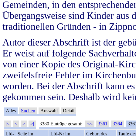
Gemeinden, in den entsprechende
Übergangsweise sind Kinder aus 
traditionellen Gründen - in Zippn
Autor dieser Abschrift ist der geb
Er weist auf folgende Sachverhalte
von einer Kopie des Original-Kirc
zweifelsfreie Fehler im Kirchenbuc
worden. Bei der Abschrift kann e
gekommen sein. Deshalb wird kein
Alles
Suchen
Auswahl
Detail
|<
<
>
>|
3380 Einträge gesamt:
<<
3361
3364
336
Lfd-
Seite im
Lfd-Nr im
Geburt des
Taufe de