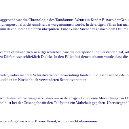
ggebend war die Chronologie des Taufdatums. Wenn ein Kind z.B. nach der Geburt 
rchenpersonal nicht unmittelbar vorgenommen wurde. In derartigen Fällen hat man d
raum davor und dahinter zu überprüfen. Eine exakte Suchabfrage nach dem Datum i
den offensichtlich so aufgeschrieben, wie die Amtsperson ihn verstanden hat, ode
n Dörfern war schließlich Dialekt. In den Fällen bei denen erkannt wurde, dass di
t, wobei mehrere Schreibvarianten Anwendung fanden. In dieser Liste wurde in de
n und den im Kirchenbuch verwendeten Schreibvarianten.
wurde deshalb vorausgesetzt, dass nur in derartigen Fällen eine Abweichung zur O
eshalb ist bei der Ortsangabe für den Taufpaten ein Vorbehalt gegeben. Überwiegen
weitere Angaben wie z. B. eine Heirat, wurden nicht übernommen.