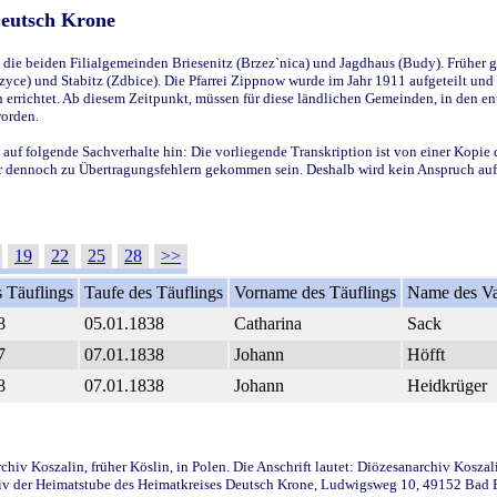
Deutsch Krone
ie beiden Filialgemeinden Briesenitz (Brzez`nica) und Jagdhaus (Budy). Früher g
yce) und Stabitz (Zdbice). Die Pfarrei Zippnow wurde im Jahr 1911 aufgeteilt und e
en errichtet. Ab diesem Zeitpunkt, müssen für diese ländlichen Gemeinden, in den
worden.
 auf folgende Sachverhalte hin: Die vorliegende Transkription ist von einer Kopie 
aber dennoch zu Übertragungsfehlern gekommen sein. Deshalb wird kein Anspruch auf 
19
22
25
28
>>
 Täuflings
Taufe des Täuflings
Vorname des Täuflings
Name des Va
8
05.01.1838
Catharina
Sack
7
07.01.1838
Johann
Höfft
8
07.01.1838
Johann
Heidkrüger
iv Koszalin, früher Köslin, in Polen. Die Anschrift lautet: Diözesanarchiv Koszal
v der Heimatstube des Heimatkreises Deutsch Krone, Ludwigsweg 10, 49152 Bad Ess