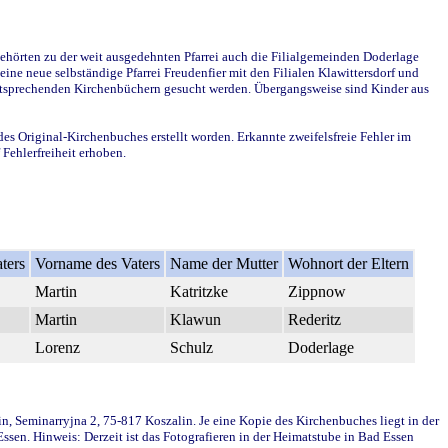
ehörten zu der weit ausgedehnten Pfarrei auch die Filialgemeinden Doderlage
ine neue selbständige Pfarrei Freudenfier mit den Filialen Klawittersdorf und
 entsprechenden Kirchenbüchern gesucht werden. Übergangsweise sind Kinder aus
des Original-Kirchenbuches erstellt worden. Erkannte zweifelsfreie Fehler im
Fehlerfreiheit erhoben.
ters
Vorname des Vaters
Name der Mutter
Wohnort der Eltern
Martin
Katritzke
Zippnow
Martin
Klawun
Rederitz
Lorenz
Schulz
Doderlage
in, Seminarryjna 2, 75-817 Koszalin. Je eine Kopie des Kirchenbuches liegt in der
en. Hinweis: Derzeit ist das Fotografieren in der Heimatstube in Bad Essen