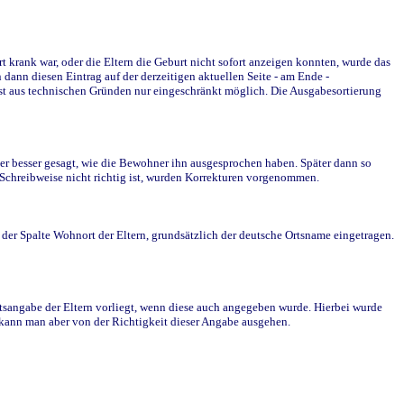
krank war, oder die Eltern die Geburt nicht sofort anzeigen konnten, wurde das
ann diesen Eintrag auf der derzeitigen aktuellen Seite - am Ende -
st aus technischen Gründen nur eingeschränkt möglich. Die Ausgabesortierung
r besser gesagt, wie die Bewohner ihn ausgesprochen haben. Später dann so
e Schreibweise nicht richtig ist, wurden Korrekturen vorgenommen.
r Spalte Wohnort der Eltern, grundsätzlich der deutsche Ortsname eingetragen.
rtsangabe der Eltern vorliegt, wenn diese auch angegeben wurde. Hierbei wurde
d kann man aber von der Richtigkeit dieser Angabe ausgehen.