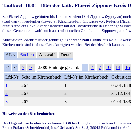
Taufbuch 1838 - 1866 der kath. Pfarrei Zippnow Kreis 
Zur Pfarrei Zippnow gehörten bis 1945 außer dem Dorf Zippnow (Sypnywo) noch d
(Dudylany), Freudenfier (Szwecja), Klawittersdorf (Glowaczewo), Rederitz (Nadarz
Stabitz und ein Lokalvikariat Rederitz mit der Tochterkirche in Doderlage wurd
diesen Gemeinden - wohl noch aus traditionellen Gründen - in Zippnow getauft 
Autor dieser Abschrift ist der gebürtige Rederitzer
Paul Lüdtke
aus Köln. Er weist
Kirchenbuch, sind in dieser Liste korrigiert worden. Bei der Abschrift kann es 
Alles
Suchen
Auswahl
Detail
|<
<
>
>|
3380 Einträge gesamt:
1
4
7
10
13
16
Lfd-Nr
Seite im Kirchenbuch
Lfd-Nr im Kirchenbuch
Geburt des
1
267
1
05.01.183
2
267
2
31.12.183
3
267
3
01.01.183
Hinweise zu den Kirchenbüchern
Das Original-Kirchenbuch von Januar 1838 bis 1866, befindet sich im Diözesanarch
Freien Prälatur Schneidemühl, Josef-Schwank-Straße 8, 36043 Fulda und im Archi