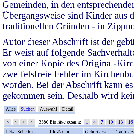
Gemeinden, in den entsprechende
Übergangsweise sind Kinder aus 
traditionellen Gründen - in Zippn
Autor dieser Abschrift ist der geb
Er weist auf folgende Sachverhalte
von einer Kopie des Original-Kirc
zweifelsfreie Fehler im Kirchenbuc
worden. Bei der Abschrift kann e
gekommen sein. Deshalb wird kein
Alles
Suchen
Auswahl
Detail
|<
<
>
>|
3380 Einträge gesamt:
1
4
7
10
13
16
Lfd-
Seite im
Lfd-Nr im
Geburt des
Taufe de