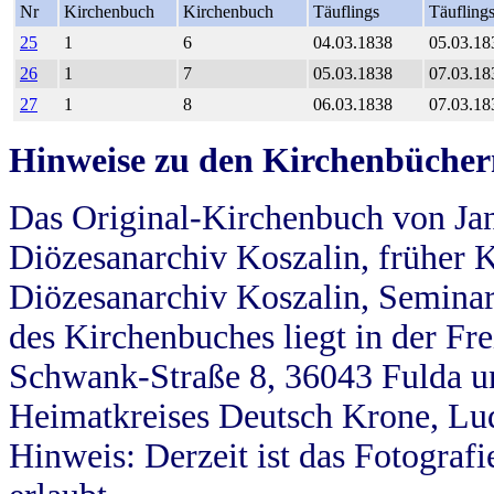
Nr
Kirchenbuch
Kirchenbuch
Täuflings
Täufling
25
1
6
04.03.1838
05.03.18
26
1
7
05.03.1838
07.03.18
27
1
8
06.03.1838
07.03.18
Hinweise zu den Kirchenbücher
Das Original-Kirchenbuch von Jan
Diözesanarchiv Koszalin, früher Kö
Diözesanarchiv Koszalin, Seminar
des Kirchenbuches liegt in der Fr
Schwank-Straße 8, 36043 Fulda u
Heimatkreises Deutsch Krone, Lu
Hinweis: Derzeit ist das Fotograf