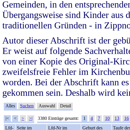
Gemeinden, in den entsprechende
Übergangsweise sind Kinder aus 
traditionellen Gründen - in Zippn
Autor dieser Abschrift ist der geb
Er weist auf folgende Sachverhalte
von einer Kopie des Original-Kirc
zweifelsfreie Fehler im Kirchenbuc
worden. Bei der Abschrift kann e
gekommen sein. Deshalb wird kein
Alles
Suchen
Auswahl
Detail
|<
<
>
>|
3380 Einträge gesamt:
1
4
7
10
13
16
Lfd-
Seite im
Lfd-Nr im
Geburt des
Taufe de