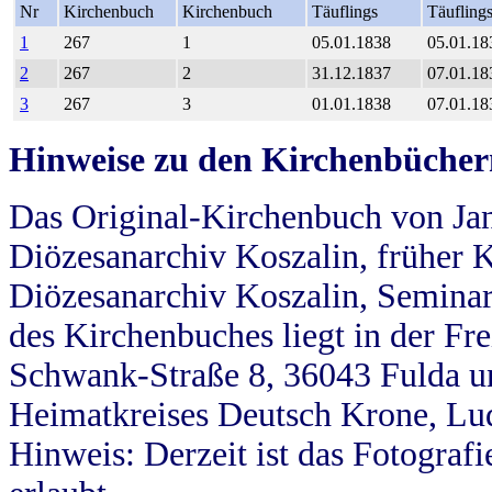
Nr
Kirchenbuch
Kirchenbuch
Täuflings
Täufling
1
267
1
05.01.1838
05.01.18
2
267
2
31.12.1837
07.01.18
3
267
3
01.01.1838
07.01.18
Hinweise zu den Kirchenbücher
Das Original-Kirchenbuch von Jan
Diözesanarchiv Koszalin, früher Kö
Diözesanarchiv Koszalin, Seminar
des Kirchenbuches liegt in der Fr
Schwank-Straße 8, 36043 Fulda u
Heimatkreises Deutsch Krone, Lu
Hinweis: Derzeit ist das Fotograf