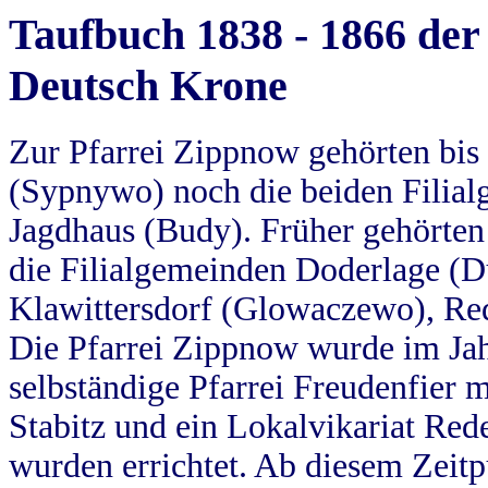
Taufbuch 1838 - 1866 der
Deutsch Krone
Zur Pfarrei Zippnow gehörten bi
(Sypnywo) noch die beiden Filial
Jagdhaus (Budy). Früher gehörten 
die Filialgemeinden Doderlage (D
Klawittersdorf (Glowaczewo), Red
Die Pfarrei Zippnow wurde im Jah
selbständige Pfarrei Freudenfier m
Stabitz und ein Lokalvikariat Red
wurden errichtet. Ab diesem Zeitp