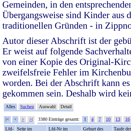
Gemeinden, in den entsprechende
Übergangsweise sind Kinder aus 
traditionellen Gründen - in Zippn
Autor dieser Abschrift ist der geb
Er weist auf folgende Sachverhalte
von einer Kopie des Original-Kirc
zweifelsfreie Fehler im Kirchenbuc
worden. Bei der Abschrift kann e
gekommen sein. Deshalb wird kein
Alles
Suchen
Auswahl
Detail
|<
<
>
>|
3380 Einträge gesamt:
1
4
7
10
13
16
Lfd-
Seite im
Lfd-Nr im
Geburt des
Taufe de