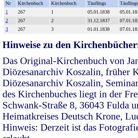
Nr
Kirchenbuch
Kirchenbuch
Täuflings
Täufling
1
267
1
05.01.1838
05.01.18
2
267
2
31.12.1837
07.01.18
3
267
3
01.01.1838
07.01.18
Hinweise zu den Kirchenbücher
Das Original-Kirchenbuch von Jan
Diözesanarchiv Koszalin, früher Kö
Diözesanarchiv Koszalin, Seminar
des Kirchenbuches liegt in der Fr
Schwank-Straße 8, 36043 Fulda u
Heimatkreises Deutsch Krone, Lu
Hinweis: Derzeit ist das Fotograf