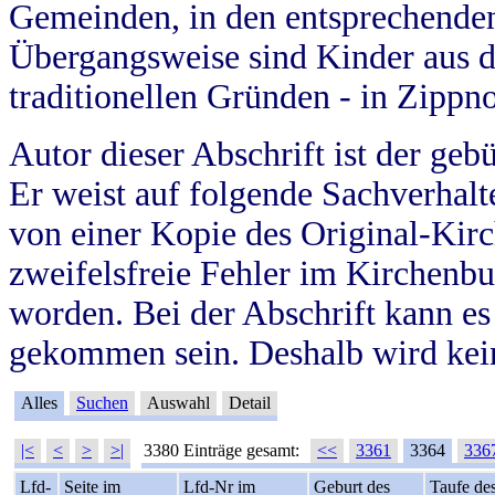
Gemeinden, in den entsprechende
Übergangsweise sind Kinder aus 
traditionellen Gründen - in Zippn
Autor dieser Abschrift ist der geb
Er weist auf folgende Sachverhalte
von einer Kopie des Original-Kirc
zweifelsfreie Fehler im Kirchenbuc
worden. Bei der Abschrift kann e
gekommen sein. Deshalb wird kein
Alles
Suchen
Auswahl
Detail
|<
<
>
>|
3380 Einträge gesamt:
<<
3361
3364
336
Lfd-
Seite im
Lfd-Nr im
Geburt des
Taufe de