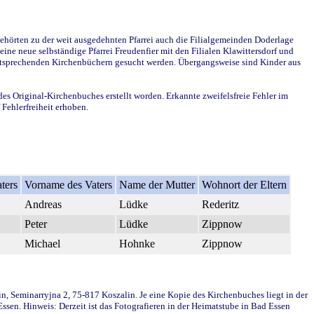
ehörten zu der weit ausgedehnten Pfarrei auch die Filialgemeinden Doderlage
ine neue selbständige Pfarrei Freudenfier mit den Filialen Klawittersdorf und
 entsprechenden Kirchenbüchern gesucht werden. Übergangsweise sind Kinder aus
des Original-Kirchenbuches erstellt worden. Erkannte zweifelsfreie Fehler im
Fehlerfreiheit erhoben.
ters
Vorname des Vaters
Name der Mutter
Wohnort der Eltern
Andreas
Lüdke
Rederitz
Peter
Lüdke
Zippnow
Michael
Hohnke
Zippnow
in, Seminarryjna 2, 75-817 Koszalin. Je eine Kopie des Kirchenbuches liegt in der
en. Hinweis: Derzeit ist das Fotografieren in der Heimatstube in Bad Essen