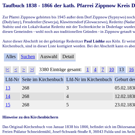
Taufbuch 1838 - 1866 der kath. Pfarrei Zippnow Kreis 
Zur Pfarrei Zippnow gehörten bis 1945 außer dem Dorf Zippnow (Sypnywo) noch d
(Dudylany), Freudenfier (Szwecja), Klawittersdorf (Glowaczewo), Rederitz (Nadarz
Stabitz und ein Lokalvikariat Rederitz mit der Tochterkirche in Doderlage wurd
diesen Gemeinden - wohl noch aus traditionellen Gründen - in Zippnow getauft 
Autor dieser Abschrift ist der gebürtige Rederitzer
Paul Lüdtke
aus Köln. Er weist
Kirchenbuch, sind in dieser Liste korrigiert worden. Bei der Abschrift kann es 
Alles
Suchen
Auswahl
Detail
|<
<
>
>|
3380 Einträge gesamt:
1
4
7
10
13
16
Lfd-Nr
Seite im Kirchenbuch
Lfd-Nr im Kirchenbuch
Geburt des
13
268
3
05.02.183
14
268
4
12.02.183
15
268
5
23.02.183
Hinweise zu den Kirchenbüchern
Das Original-Kirchenbuch von Januar 1838 bis 1866, befindet sich im Diözesanarch
Freien Prälatur Schneidemühl, Josef-Schwank-Straße 8, 36043 Fulda und im Archi