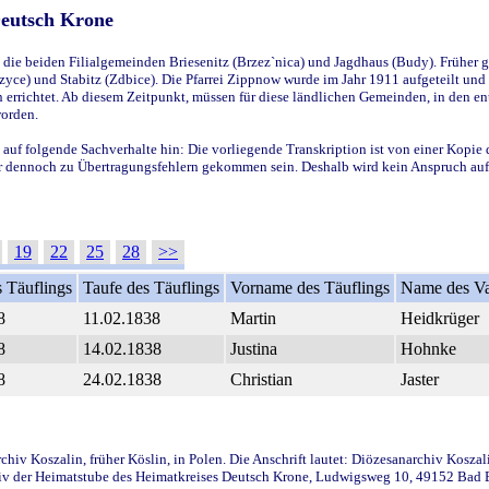
Deutsch Krone
ie beiden Filialgemeinden Briesenitz (Brzez`nica) und Jagdhaus (Budy). Früher g
yce) und Stabitz (Zdbice). Die Pfarrei Zippnow wurde im Jahr 1911 aufgeteilt und e
en errichtet. Ab diesem Zeitpunkt, müssen für diese ländlichen Gemeinden, in den
worden.
 auf folgende Sachverhalte hin: Die vorliegende Transkription ist von einer Kopie 
aber dennoch zu Übertragungsfehlern gekommen sein. Deshalb wird kein Anspruch auf 
19
22
25
28
>>
 Täuflings
Taufe des Täuflings
Vorname des Täuflings
Name des Va
8
11.02.1838
Martin
Heidkrüger
8
14.02.1838
Justina
Hohnke
8
24.02.1838
Christian
Jaster
iv Koszalin, früher Köslin, in Polen. Die Anschrift lautet: Diözesanarchiv Koszal
v der Heimatstube des Heimatkreises Deutsch Krone, Ludwigsweg 10, 49152 Bad Ess