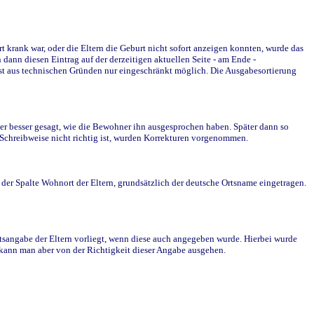
krank war, oder die Eltern die Geburt nicht sofort anzeigen konnten, wurde das
ann diesen Eintrag auf der derzeitigen aktuellen Seite - am Ende -
st aus technischen Gründen nur eingeschränkt möglich. Die Ausgabesortierung
r besser gesagt, wie die Bewohner ihn ausgesprochen haben. Später dann so
e Schreibweise nicht richtig ist, wurden Korrekturen vorgenommen.
r Spalte Wohnort der Eltern, grundsätzlich der deutsche Ortsname eingetragen.
rtsangabe der Eltern vorliegt, wenn diese auch angegeben wurde. Hierbei wurde
d kann man aber von der Richtigkeit dieser Angabe ausgehen.