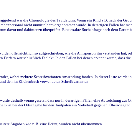
ggebend war die Chronologie des Taufdatums. Wenn ein Kind z.B. nach der Geburt 
rchenpersonal nicht unmittelbar vorgenommen wurde. In derartigen Fällen hat man d
raum davor und dahinter zu überprüfen. Eine exakte Suchabfrage nach dem Datum i
den offensichtlich so aufgeschrieben, wie die Amtsperson ihn verstanden hat, ode
n Dörfern war schließlich Dialekt. In den Fällen bei denen erkannt wurde, dass di
t, wobei mehrere Schreibvarianten Anwendung fanden. In dieser Liste wurde in de
n und den im Kirchenbuch verwendeten Schreibvarianten.
wurde deshalb vorausgesetzt, dass nur in derartigen Fällen eine Abweichung zur O
eshalb ist bei der Ortsangabe für den Taufpaten ein Vorbehalt gegeben. Überwiegen
weitere Angaben wie z. B. eine Heirat, wurden nicht übernommen.