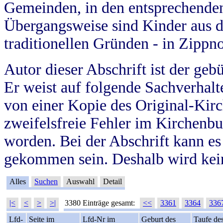
Gemeinden, in den entsprechende
Übergangsweise sind Kinder aus 
traditionellen Gründen - in Zippn
Autor dieser Abschrift ist der geb
Er weist auf folgende Sachverhalte
von einer Kopie des Original-Kirc
zweifelsfreie Fehler im Kirchenbuc
worden. Bei der Abschrift kann e
gekommen sein. Deshalb wird kein
Alles
Suchen
Auswahl
Detail
|<
<
>
>|
3380 Einträge gesamt:
<<
3361
3364
336
Lfd-
Seite im
Lfd-Nr im
Geburt des
Taufe de