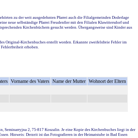
ehörten zu der weit ausgedehnten Pfarrei auch die Filialgemeinden Doderlage
ine neue selbständige Pfarrei Freudenfier mit den Filialen Klawittersdorf und
 entsprechenden Kirchenbüchern gesucht werden. Übergangsweise sind Kinder aus
des Original-Kirchenbuches erstellt worden. Erkannte zweifelsfreie Fehler im
Fehlerfreiheit erhoben.
ters
Vorname des Vaters
Name der Mutter
Wohnort der Eltern
in, Seminarryjna 2, 75-817 Koszalin. Je eine Kopie des Kirchenbuches liegt in der
en. Hinweis: Derzeit ist das Fotografieren in der Heimatstube in Bad Essen