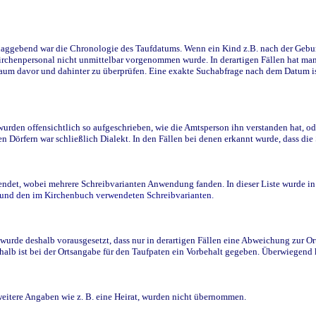
ggebend war die Chronologie des Taufdatums. Wenn ein Kind z.B. nach der Geburt 
rchenpersonal nicht unmittelbar vorgenommen wurde. In derartigen Fällen hat man d
raum davor und dahinter zu überprüfen. Eine exakte Suchabfrage nach dem Datum i
den offensichtlich so aufgeschrieben, wie die Amtsperson ihn verstanden hat, ode
n Dörfern war schließlich Dialekt. In den Fällen bei denen erkannt wurde, dass di
t, wobei mehrere Schreibvarianten Anwendung fanden. In dieser Liste wurde in de
n und den im Kirchenbuch verwendeten Schreibvarianten.
wurde deshalb vorausgesetzt, dass nur in derartigen Fällen eine Abweichung zur O
eshalb ist bei der Ortsangabe für den Taufpaten ein Vorbehalt gegeben. Überwiegen
weitere Angaben wie z. B. eine Heirat, wurden nicht übernommen.