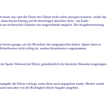
krank war, oder die Eltern die Geburt nicht sofort anzeigen konnten, wurde das
ann diesen Eintrag auf der derzeitigen aktuellen Seite - am Ende -
st aus technischen Gründen nur eingeschränkt möglich. Die Ausgabesortierung
r besser gesagt, wie die Bewohner ihn ausgesprochen haben. Später dann so
e Schreibweise nicht richtig ist, wurden Korrekturen vorgenommen.
r Spalte Wohnort der Eltern, grundsätzlich der deutsche Ortsname eingetragen.
rtsangabe der Eltern vorliegt, wenn diese auch angegeben wurde. Hierbei wurde
d kann man aber von der Richtigkeit dieser Angabe ausgehen.