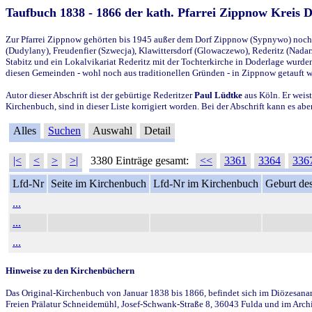
Taufbuch 1838 - 1866 der kath. Pfarrei Zippnow Kreis 
Zur Pfarrei Zippnow gehörten bis 1945 außer dem Dorf Zippnow (Sypnywo) noch d
(Dudylany), Freudenfier (Szwecja), Klawittersdorf (Glowaczewo), Rederitz (Nadarz
Stabitz und ein Lokalvikariat Rederitz mit der Tochterkirche in Doderlage wurd
diesen Gemeinden - wohl noch aus traditionellen Gründen - in Zippnow getauft 
Autor dieser Abschrift ist der gebürtige Rederitzer
Paul Lüdtke
aus Köln. Er weist
Kirchenbuch, sind in dieser Liste korrigiert worden. Bei der Abschrift kann es 
Alles
Suchen
Auswahl
Detail
|<
<
>
>|
3380 Einträge gesamt:
<<
3361
3364
336
Lfd-Nr
Seite im Kirchenbuch
Lfd-Nr im Kirchenbuch
Geburt des
...
...
...
Hinweise zu den Kirchenbüchern
Das Original-Kirchenbuch von Januar 1838 bis 1866, befindet sich im Diözesanarch
Freien Prälatur Schneidemühl, Josef-Schwank-Straße 8, 36043 Fulda und im Archi