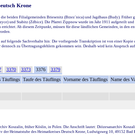
Deutsch Krone
ie beiden Filialgemeinden Briesenitz (Brzez`nica) und Jagdhaus (Budy). Früher g
yce) und Stabitz (Zdbice). Die Pfarrei Zippnow wurde im Jahr 1911 aufgeteilt und e
en errichtet. Ab diesem Zeitpunkt, müssen für diese ländlichen Gemeinden, in den
worden.
 auf folgende Sachverhalte hin: Die vorliegende Transkription ist von einer Kopie 
aber dennoch zu Übertragungsfehlern gekommen sein. Deshalb wird kein Anspruch auf 
7
3370
3373
3376
3379
 Täuflings
Taufe des Täuflings
Vorname des Täuflings
Name des Va
iv Koszalin, früher Köslin, in Polen. Die Anschrift lautet: Diözesanarchiv Koszal
v der Heimatstube des Heimatkreises Deutsch Krone, Ludwigsweg 10, 49152 Bad Ess