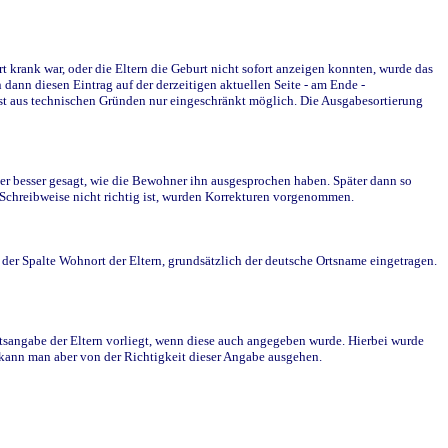
krank war, oder die Eltern die Geburt nicht sofort anzeigen konnten, wurde das
ann diesen Eintrag auf der derzeitigen aktuellen Seite - am Ende -
st aus technischen Gründen nur eingeschränkt möglich. Die Ausgabesortierung
r besser gesagt, wie die Bewohner ihn ausgesprochen haben. Später dann so
e Schreibweise nicht richtig ist, wurden Korrekturen vorgenommen.
r Spalte Wohnort der Eltern, grundsätzlich der deutsche Ortsname eingetragen.
rtsangabe der Eltern vorliegt, wenn diese auch angegeben wurde. Hierbei wurde
d kann man aber von der Richtigkeit dieser Angabe ausgehen.