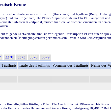
Deutsch Krone
ie beiden Filialgemeinden Briesenitz (Brzez`nica) und Jagdhaus (Budy). Früher g
yce) und Stabitz (Zdbice). Die Pfarrei Zippnow wurde im Jahr 1911 aufgeteilt und e
en errichtet. Ab diesem Zeitpunkt, müssen für diese ländlichen Gemeinden, in den
worden.
 auf folgende Sachverhalte hin: Die vorliegende Transkription ist von einer Kopie 
aber dennoch zu Übertragungsfehlern gekommen sein. Deshalb wird kein Anspruch auf 
7
3370
3373
3376
3379
 Täuflings
Taufe des Täuflings
Vorname des Täuflings
Name des Va
iv Koszalin, früher Köslin, in Polen. Die Anschrift lautet: Diözesanarchiv Koszal
v der Heimatstube des Heimatkreises Deutsch Krone, Ludwigsweg 10, 49152 Bad Ess