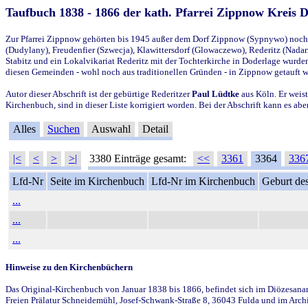
Taufbuch 1838 - 1866 der kath. Pfarrei Zippnow Kreis 
Zur Pfarrei Zippnow gehörten bis 1945 außer dem Dorf Zippnow (Sypnywo) noch d
(Dudylany), Freudenfier (Szwecja), Klawittersdorf (Glowaczewo), Rederitz (Nadarz
Stabitz und ein Lokalvikariat Rederitz mit der Tochterkirche in Doderlage wurd
diesen Gemeinden - wohl noch aus traditionellen Gründen - in Zippnow getauft 
Autor dieser Abschrift ist der gebürtige Rederitzer
Paul Lüdtke
aus Köln. Er weist
Kirchenbuch, sind in dieser Liste korrigiert worden. Bei der Abschrift kann es 
Alles
Suchen
Auswahl
Detail
|<
<
>
>|
3380 Einträge gesamt:
<<
3361
3364
336
Lfd-Nr
Seite im Kirchenbuch
Lfd-Nr im Kirchenbuch
Geburt des
...
...
...
Hinweise zu den Kirchenbüchern
Das Original-Kirchenbuch von Januar 1838 bis 1866, befindet sich im Diözesanarch
Freien Prälatur Schneidemühl, Josef-Schwank-Straße 8, 36043 Fulda und im Archi