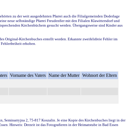
ehörten zu der weit ausgedehnten Pfarrei auch die Filialgemeinden Doderlage
ine neue selbständige Pfarrei Freudenfier mit den Filialen Klawittersdorf und
 entsprechenden Kirchenbüchern gesucht werden. Übergangsweise sind Kinder aus
des Original-Kirchenbuches erstellt worden. Erkannte zweifelsfreie Fehler im
Fehlerfreiheit erhoben.
ters
Vorname des Vaters
Name der Mutter
Wohnort der Eltern
in, Seminarryjna 2, 75-817 Koszalin. Je eine Kopie des Kirchenbuches liegt in der
en. Hinweis: Derzeit ist das Fotografieren in der Heimatstube in Bad Essen