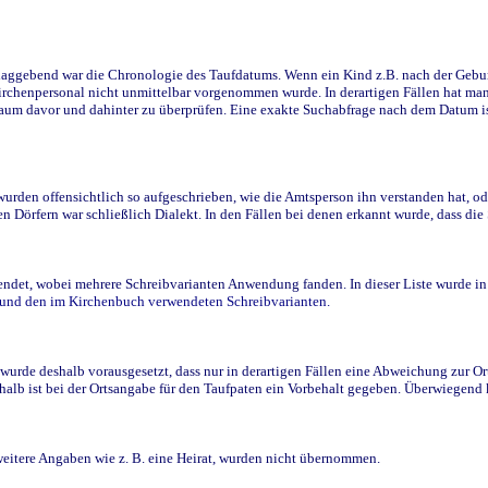
ggebend war die Chronologie des Taufdatums. Wenn ein Kind z.B. nach der Geburt 
rchenpersonal nicht unmittelbar vorgenommen wurde. In derartigen Fällen hat man d
raum davor und dahinter zu überprüfen. Eine exakte Suchabfrage nach dem Datum i
den offensichtlich so aufgeschrieben, wie die Amtsperson ihn verstanden hat, ode
n Dörfern war schließlich Dialekt. In den Fällen bei denen erkannt wurde, dass di
t, wobei mehrere Schreibvarianten Anwendung fanden. In dieser Liste wurde in de
n und den im Kirchenbuch verwendeten Schreibvarianten.
wurde deshalb vorausgesetzt, dass nur in derartigen Fällen eine Abweichung zur O
eshalb ist bei der Ortsangabe für den Taufpaten ein Vorbehalt gegeben. Überwiegen
weitere Angaben wie z. B. eine Heirat, wurden nicht übernommen.