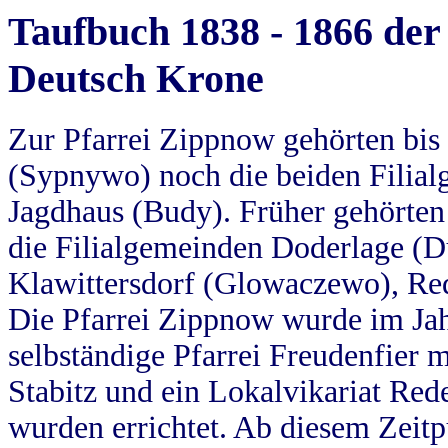
Taufbuch 1838 - 1866 der
Deutsch Krone
Zur Pfarrei Zippnow gehörten bi
(Sypnywo) noch die beiden Filial
Jagdhaus (Budy). Früher gehörten 
die Filialgemeinden Doderlage (D
Klawittersdorf (Glowaczewo), Red
Die Pfarrei Zippnow wurde im Jah
selbständige Pfarrei Freudenfier m
Stabitz und ein Lokalvikariat Red
wurden errichtet. Ab diesem Zeitp