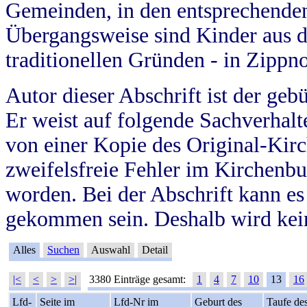
Gemeinden, in den entsprechende
Übergangsweise sind Kinder aus 
traditionellen Gründen - in Zippn
Autor dieser Abschrift ist der geb
Er weist auf folgende Sachverhalte
von einer Kopie des Original-Kirc
zweifelsfreie Fehler im Kirchenbuc
worden. Bei der Abschrift kann e
gekommen sein. Deshalb wird kein
Alles
Suchen
Auswahl
Detail
|<
<
>
>|
3380 Einträge gesamt:
1
4
7
10
13
16
Lfd-
Seite im
Lfd-Nr im
Geburt des
Taufe de