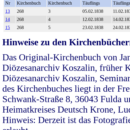
Nr
Kirchenbuch
Kirchenbuch
Täuflings
Täufling
13
268
3
05.02.1838
11.02.18
14
268
4
12.02.1838
14.02.18
15
268
5
23.02.1838
24.02.18
Hinweise zu den Kirchenbücher
Das Original-Kirchenbuch von Jan
Diözesanarchiv Koszalin, früher Kö
Diözesanarchiv Koszalin, Seminar
des Kirchenbuches liegt in der Fr
Schwank-Straße 8, 36043 Fulda u
Heimatkreises Deutsch Krone, Lu
Hinweis: Derzeit ist das Fotograf