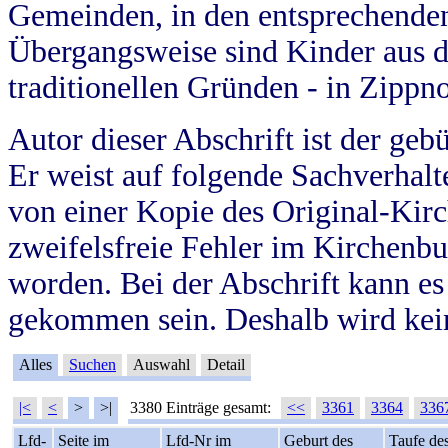
Gemeinden, in den entsprechende
Übergangsweise sind Kinder aus 
traditionellen Gründen - in Zippn
Autor dieser Abschrift ist der geb
Er weist auf folgende Sachverhalte
von einer Kopie des Original-Kirc
zweifelsfreie Fehler im Kirchenbuc
worden. Bei der Abschrift kann e
gekommen sein. Deshalb wird kein
Alles
Suchen
Auswahl
Detail
|<
<
>
>|
3380 Einträge gesamt:
<<
3361
3364
336
Lfd-
Seite im
Lfd-Nr im
Geburt des
Taufe de