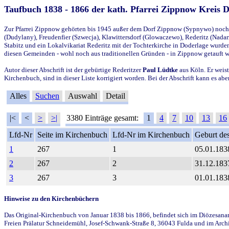
Taufbuch 1838 - 1866 der kath. Pfarrei Zippnow Kreis 
Zur Pfarrei Zippnow gehörten bis 1945 außer dem Dorf Zippnow (Sypnywo) noch d
(Dudylany), Freudenfier (Szwecja), Klawittersdorf (Glowaczewo), Rederitz (Nadarz
Stabitz und ein Lokalvikariat Rederitz mit der Tochterkirche in Doderlage wurd
diesen Gemeinden - wohl noch aus traditionellen Gründen - in Zippnow getauft 
Autor dieser Abschrift ist der gebürtige Rederitzer
Paul Lüdtke
aus Köln. Er weist
Kirchenbuch, sind in dieser Liste korrigiert worden. Bei der Abschrift kann es 
Alles
Suchen
Auswahl
Detail
|<
<
>
>|
3380 Einträge gesamt:
1
4
7
10
13
16
Lfd-Nr
Seite im Kirchenbuch
Lfd-Nr im Kirchenbuch
Geburt des
1
267
1
05.01.183
2
267
2
31.12.183
3
267
3
01.01.183
Hinweise zu den Kirchenbüchern
Das Original-Kirchenbuch von Januar 1838 bis 1866, befindet sich im Diözesanarch
Freien Prälatur Schneidemühl, Josef-Schwank-Straße 8, 36043 Fulda und im Archi