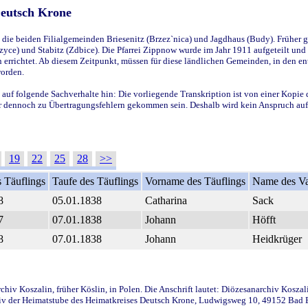
Deutsch Krone
ie beiden Filialgemeinden Briesenitz (Brzez`nica) und Jagdhaus (Budy). Früher g
yce) und Stabitz (Zdbice). Die Pfarrei Zippnow wurde im Jahr 1911 aufgeteilt und e
en errichtet. Ab diesem Zeitpunkt, müssen für diese ländlichen Gemeinden, in den
worden.
 auf folgende Sachverhalte hin: Die vorliegende Transkription ist von einer Kopie 
aber dennoch zu Übertragungsfehlern gekommen sein. Deshalb wird kein Anspruch auf 
19
22
25
28
>>
 Täuflings
Taufe des Täuflings
Vorname des Täuflings
Name des Va
8
05.01.1838
Catharina
Sack
7
07.01.1838
Johann
Höfft
8
07.01.1838
Johann
Heidkrüger
iv Koszalin, früher Köslin, in Polen. Die Anschrift lautet: Diözesanarchiv Koszal
v der Heimatstube des Heimatkreises Deutsch Krone, Ludwigsweg 10, 49152 Bad Ess