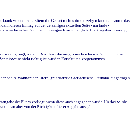
krank war, oder die Eltern die Geburt nicht sofort anzeigen konnten, wurde das
ann diesen Eintrag auf der derzeitigen aktuellen Seite - am Ende -
st aus technischen Gründen nur eingeschränkt möglich. Die Ausgabesortierung
r besser gesagt, wie die Bewohner ihn ausgesprochen haben. Später dann so
e Schreibweise nicht richtig ist, wurden Korrekturen vorgenommen.
r Spalte Wohnort der Eltern, grundsätzlich der deutsche Ortsname eingetragen.
rtsangabe der Eltern vorliegt, wenn diese auch angegeben wurde. Hierbei wurde
d kann man aber von der Richtigkeit dieser Angabe ausgehen.