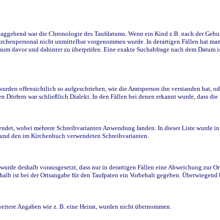
ggebend war die Chronologie des Taufdatums. Wenn ein Kind z.B. nach der Geburt 
rchenpersonal nicht unmittelbar vorgenommen wurde. In derartigen Fällen hat man d
raum davor und dahinter zu überprüfen. Eine exakte Suchabfrage nach dem Datum i
den offensichtlich so aufgeschrieben, wie die Amtsperson ihn verstanden hat, ode
n Dörfern war schließlich Dialekt. In den Fällen bei denen erkannt wurde, dass di
t, wobei mehrere Schreibvarianten Anwendung fanden. In dieser Liste wurde in de
n und den im Kirchenbuch verwendeten Schreibvarianten.
wurde deshalb vorausgesetzt, dass nur in derartigen Fällen eine Abweichung zur O
eshalb ist bei der Ortsangabe für den Taufpaten ein Vorbehalt gegeben. Überwiegen
weitere Angaben wie z. B. eine Heirat, wurden nicht übernommen.