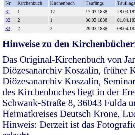
Nr
Kirchenbuch
Kirchenbuch
Täuflings
Täufling
31
1
12
17.03.1838
28.03.18
32
2
1
30.03.1838
01.04.18
33
2
2
29.03.1838
08.04.18
Hinweise zu den Kirchenbücher
Das Original-Kirchenbuch von Jan
Diözesanarchiv Koszalin, früher Kö
Diözesanarchiv Koszalin, Seminar
des Kirchenbuches liegt in der Fr
Schwank-Straße 8, 36043 Fulda u
Heimatkreises Deutsch Krone, Lu
Hinweis: Derzeit ist das Fotograf