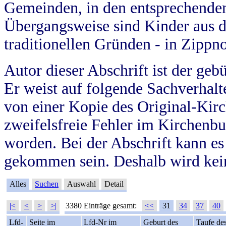
Gemeinden, in den entsprechende
Übergangsweise sind Kinder aus 
traditionellen Gründen - in Zippn
Autor dieser Abschrift ist der geb
Er weist auf folgende Sachverhalte
von einer Kopie des Original-Kirc
zweifelsfreie Fehler im Kirchenbuc
worden. Bei der Abschrift kann e
gekommen sein. Deshalb wird kein
Alles
Suchen
Auswahl
Detail
|<
<
>
>|
3380 Einträge gesamt:
<<
31
34
37
40
Lfd-
Seite im
Lfd-Nr im
Geburt des
Taufe de