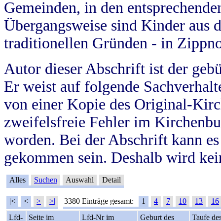
Gemeinden, in den entsprechende
Übergangsweise sind Kinder aus 
traditionellen Gründen - in Zippn
Autor dieser Abschrift ist der geb
Er weist auf folgende Sachverhalte
von einer Kopie des Original-Kirc
zweifelsfreie Fehler im Kirchenbuc
worden. Bei der Abschrift kann e
gekommen sein. Deshalb wird kein
Alles
Suchen
Auswahl
Detail
|<
<
>
>|
3380 Einträge gesamt:
1
4
7
10
13
16
Lfd-
Seite im
Lfd-Nr im
Geburt des
Taufe de