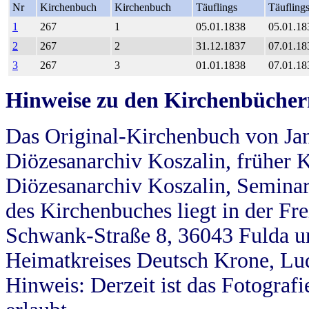
Nr
Kirchenbuch
Kirchenbuch
Täuflings
Täufling
1
267
1
05.01.1838
05.01.18
2
267
2
31.12.1837
07.01.18
3
267
3
01.01.1838
07.01.18
Hinweise zu den Kirchenbücher
Das Original-Kirchenbuch von Jan
Diözesanarchiv Koszalin, früher Kö
Diözesanarchiv Koszalin, Seminar
des Kirchenbuches liegt in der Fr
Schwank-Straße 8, 36043 Fulda u
Heimatkreises Deutsch Krone, Lu
Hinweis: Derzeit ist das Fotograf