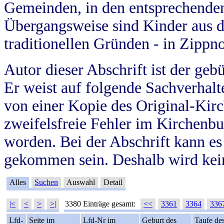
Gemeinden, in den entsprechende
Übergangsweise sind Kinder aus 
traditionellen Gründen - in Zippn
Autor dieser Abschrift ist der geb
Er weist auf folgende Sachverhalte
von einer Kopie des Original-Kirc
zweifelsfreie Fehler im Kirchenbuc
worden. Bei der Abschrift kann e
gekommen sein. Deshalb wird kein
Alles
Suchen
Auswahl
Detail
|<
<
>
>|
3380 Einträge gesamt:
<<
3361
3364
336
Lfd-
Seite im
Lfd-Nr im
Geburt des
Taufe de