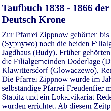
Taufbuch 1838 - 1866 der
Deutsch Krone
Zur Pfarrei Zippnow gehörten bi
(Sypnywo) noch die beiden Filial
Jagdhaus (Budy). Früher gehörten 
die Filialgemeinden Doderlage (D
Klawittersdorf (Glowaczewo), Red
Die Pfarrei Zippnow wurde im Jah
selbständige Pfarrei Freudenfier m
Stabitz und ein Lokalvikariat Red
wurden errichtet. Ab diesem Zeitp