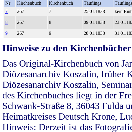
Nr
Kirchenbuch
Kirchenbuch
Täuflings
Täufling
7
267
7
25.01.1838
kein Eint
8
267
8
09.01.1838
23.01.18
9
267
9
28.01.1838
31.01.18
Hinweise zu den Kirchenbücher
Das Original-Kirchenbuch von Jan
Diözesanarchiv Koszalin, früher Kö
Diözesanarchiv Koszalin, Seminar
des Kirchenbuches liegt in der Fr
Schwank-Straße 8, 36043 Fulda u
Heimatkreises Deutsch Krone, Lu
Hinweis: Derzeit ist das Fotograf