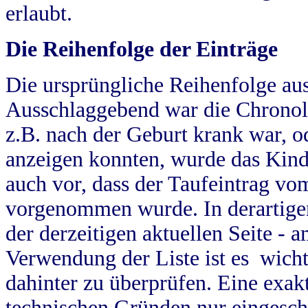
erlaubt.
Die Reihenfolge der Einträge
Die ursprüngliche Reihenfolge au
Ausschlaggebend war die Chronol
z.B. nach der Geburt krank war, od
anzeigen konnten, wurde das Kind
auch vor, dass der Taufeintrag vo
vorgenommen wurde. In derartigen
der derzeitigen aktuellen Seite -
Verwendung der Liste ist es wich
dahinter zu überprüfen. Eine exa
technischen Gründen nur eingesch