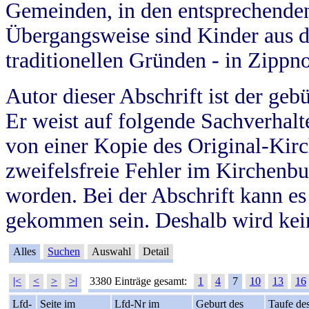
Gemeinden, in den entsprechende
Übergangsweise sind Kinder aus 
traditionellen Gründen - in Zippn
Autor dieser Abschrift ist der geb
Er weist auf folgende Sachverhalte
von einer Kopie des Original-Kirc
zweifelsfreie Fehler im Kirchenbuc
worden. Bei der Abschrift kann e
gekommen sein. Deshalb wird kein
Alles
Suchen
Auswahl
Detail
|<
<
>
>|
3380 Einträge gesamt:
1
4
7
10
13
16
Lfd-
Seite im
Lfd-Nr im
Geburt des
Taufe de