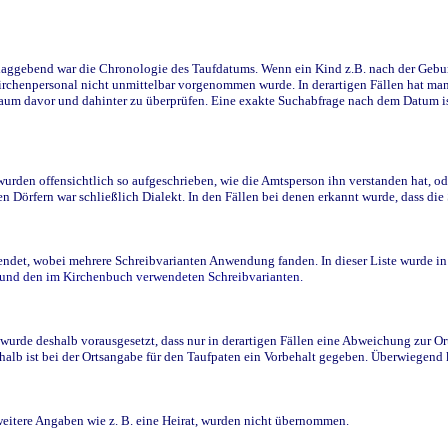
ggebend war die Chronologie des Taufdatums. Wenn ein Kind z.B. nach der Geburt 
rchenpersonal nicht unmittelbar vorgenommen wurde. In derartigen Fällen hat man d
raum davor und dahinter zu überprüfen. Eine exakte Suchabfrage nach dem Datum i
den offensichtlich so aufgeschrieben, wie die Amtsperson ihn verstanden hat, ode
n Dörfern war schließlich Dialekt. In den Fällen bei denen erkannt wurde, dass di
t, wobei mehrere Schreibvarianten Anwendung fanden. In dieser Liste wurde in de
n und den im Kirchenbuch verwendeten Schreibvarianten.
wurde deshalb vorausgesetzt, dass nur in derartigen Fällen eine Abweichung zur O
eshalb ist bei der Ortsangabe für den Taufpaten ein Vorbehalt gegeben. Überwiegen
weitere Angaben wie z. B. eine Heirat, wurden nicht übernommen.