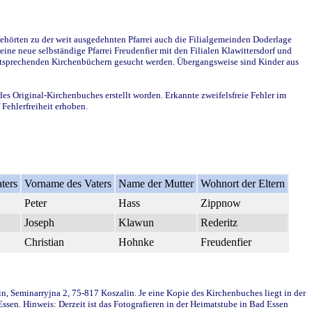
ehörten zu der weit ausgedehnten Pfarrei auch die Filialgemeinden Doderlage
ine neue selbständige Pfarrei Freudenfier mit den Filialen Klawittersdorf und
 entsprechenden Kirchenbüchern gesucht werden. Übergangsweise sind Kinder aus
des Original-Kirchenbuches erstellt worden. Erkannte zweifelsfreie Fehler im
Fehlerfreiheit erhoben.
ters
Vorname des Vaters
Name der Mutter
Wohnort der Eltern
Peter
Hass
Zippnow
Joseph
Klawun
Rederitz
Christian
Hohnke
Freudenfier
in, Seminarryjna 2, 75-817 Koszalin. Je eine Kopie des Kirchenbuches liegt in der
en. Hinweis: Derzeit ist das Fotografieren in der Heimatstube in Bad Essen