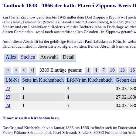
Taufbuch 1838 - 1866 der kath. Pfarrei Zippnow Kreis 
Zur Pfarrei Zippnow gehörten bis 1945 außer dem Dorf Zippnow (Sypnywo) noch d
(Dudylany), Freudenfier (Szwecja), Klawittersdorf (Glowaczewo), Rederitz (Nadarz
Stabitz und ein Lokalvikariat Rederitz mit der Tochterkirche in Doderlage wurd
diesen Gemeinden - wohl noch aus traditionellen Gründen - in Zippnow getauft 
Autor dieser Abschrift ist der gebürtige Rederitzer
Paul Lüdtke
aus Köln. Er weist
Kirchenbuch, sind in dieser Liste korrigiert worden. Bei der Abschrift kann es 
Alles
Suchen
Auswahl
Detail
|<
<
>
>|
3380 Einträge gesamt:
1
4
7
10
13
16
Lfd-Nr
Seite im Kirchenbuch
Lfd-Nr im Kirchenbuch
Geburt des
22
1
3
03.03.183
23
1
4
27.02.183
24
1
5
04.03.183
Hinweise zu den Kirchenbüchern
Das Original-Kirchenbuch von Januar 1838 bis 1866, befindet sich im Diözesanarch
Freien Prälatur Schneidemühl, Josef-Schwank-Straße 8, 36043 Fulda und im Archi