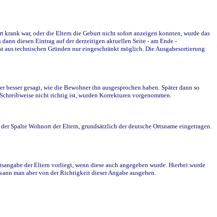
krank war, oder die Eltern die Geburt nicht sofort anzeigen konnten, wurde das
ann diesen Eintrag auf der derzeitigen aktuellen Seite - am Ende -
st aus technischen Gründen nur eingeschränkt möglich. Die Ausgabesortierung
r besser gesagt, wie die Bewohner ihn ausgesprochen haben. Später dann so
e Schreibweise nicht richtig ist, wurden Korrekturen vorgenommen.
r Spalte Wohnort der Eltern, grundsätzlich der deutsche Ortsname eingetragen.
rtsangabe der Eltern vorliegt, wenn diese auch angegeben wurde. Hierbei wurde
d kann man aber von der Richtigkeit dieser Angabe ausgehen.