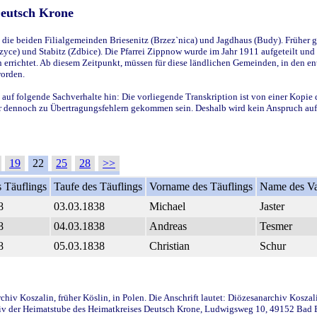
Deutsch Krone
ie beiden Filialgemeinden Briesenitz (Brzez`nica) und Jagdhaus (Budy). Früher g
yce) und Stabitz (Zdbice). Die Pfarrei Zippnow wurde im Jahr 1911 aufgeteilt und e
en errichtet. Ab diesem Zeitpunkt, müssen für diese ländlichen Gemeinden, in den
worden.
 auf folgende Sachverhalte hin: Die vorliegende Transkription ist von einer Kopie 
aber dennoch zu Übertragungsfehlern gekommen sein. Deshalb wird kein Anspruch auf 
19
22
25
28
>>
 Täuflings
Taufe des Täuflings
Vorname des Täuflings
Name des Va
8
03.03.1838
Michael
Jaster
8
04.03.1838
Andreas
Tesmer
8
05.03.1838
Christian
Schur
iv Koszalin, früher Köslin, in Polen. Die Anschrift lautet: Diözesanarchiv Koszal
v der Heimatstube des Heimatkreises Deutsch Krone, Ludwigsweg 10, 49152 Bad Ess